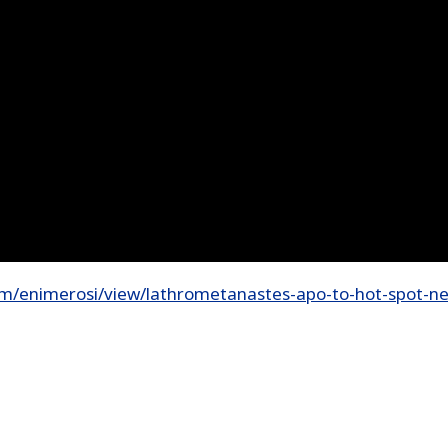
m/enimerosi/view/lathrometanastes-apo-to-hot-spot-ne