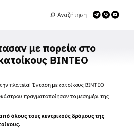
Αναζήτηση
Search:
Telegram
Viber
YouTub
page
page
page
opens
opens
opens
in
in
in
τασαν με πορεία στο
new
new
new
 κατοίκους ΒΙΝΤΕΟ
window
window
window
ολυκάστρου πραγματοποίησαν το μεσημέρι της
πό όλους τους κεντρικούς δρόμους της
οίκους.