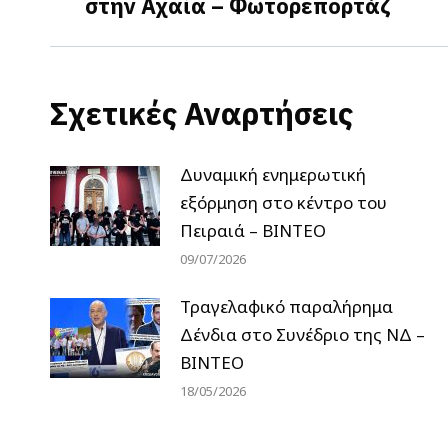
στην Αχαΐα – Φωτορεπορτάζ
post:
Σχετικές Αναρτήσεις
Δυναμική ενημερωτική
εξόρμηση στο κέντρο του
Πειραιά – ΒΙΝΤΕΟ
09/07/2026
Τραγελαφικό παραλήρημα
Δένδια στο Συνέδριο της ΝΔ –
ΒΙΝΤΕΟ
18/05/2026