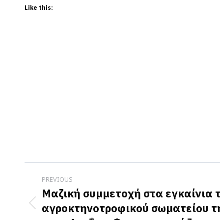
Like this:
Post
PREVIOUS
navigation
Μαζική συμμετοχή στα εγκαίνια 
αγροκτηνοτροφικού σωματείου τ
Previous