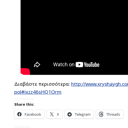
Διαβάστε περισσότερα:
http://www.xryshaygh.co
pol#ixzz46sHQ1Orm
Share this:
Facebook
X
Telegram
Threads