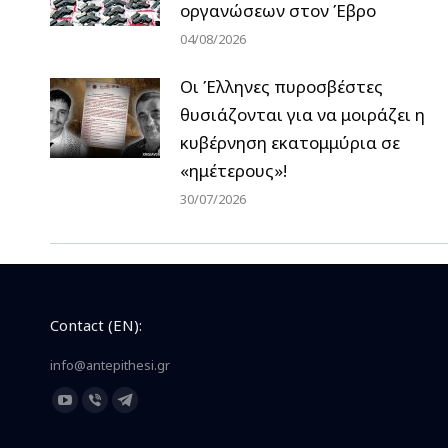
οργανώσεων στον Έβρο
04/08/2026
Οι Έλληνες πυροσβέστες
θυσιάζονται για να μοιράζει η
κυβέρνηση εκατομμύρια σε
«ημέτερους»!
30/07/2026
Contact (EN):
info@antepithesi.gr
Find us on:
YouTube
Viber
Telegram
page
page
page