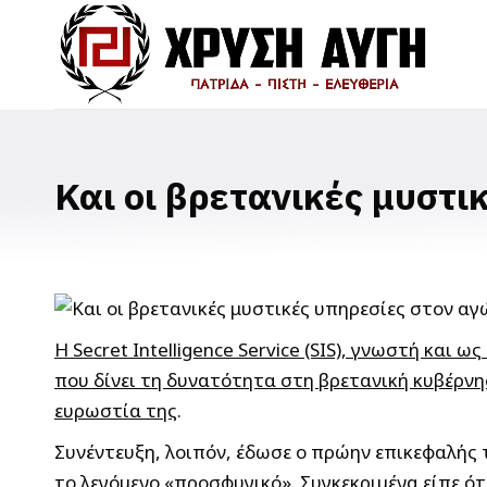
Και οι βρετανικές μυστι
Η Secret Intelligence Service (SIS), γνωστή και ω
που δίνει τη δυνατότητα στη βρετανική κυβέρνη
ευρωστία της
.
Συνέντευξη, λοιπόν, έδωσε ο πρώην επικεφαλής 
το λεγόμενο «προσφυγικό». Συγκεκριμένα είπε ότ