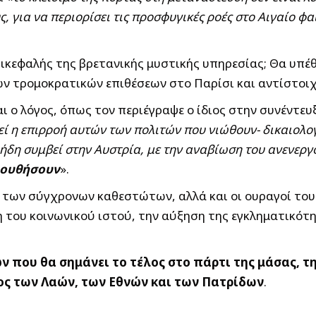
 για να περιορίσει τις προσφυγικές ροές στο Αιγαίο φαί
πικεφαλής της βρετανικής μυστικής υπηρεσίας; Θα υπέθ
ν τρομοκρατικών επιθέσεων στο Παρίσι και αντίστοιχ
αι ο λόγος, όπως τον περιέγραψε ο ίδιος στην συνέντευξ
ί η επιρροή αυτών των πολιτών που νιώθουν- δικαιολογη
ι ήδη συμβεί στην Αυστρία, με την αναβίωση του ανενερ
λουθήσουν
».
γοί των σύγχρονων καθεστώτων, αλλά και οι ουραγοί το
ση του κοινωνικού ιστού, την αύξηση της εγκληματικότ
 που θα σημάνει το τέλος στο πάρτι της μάσας, τ
ος των Λαών, των Εθνών και των Πατρίδων
.