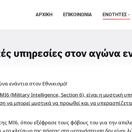
ΑΡΧΙΚΗ
ΕΠΙΚΟΙΝΩΝΙΑ
ΕΝΟΤΗΤΕΣ
κές υπηρεσίες στον αγώνα εν
ς MI6 (Military Intelligence, Section 6), είναι η μυστι
ση να μπορεί μυστικά να προωθεί και να υπερασπίζεται
της MI6, όπου εξέφρασε τους φόβους του για την απελε
ι «
το κλείσιμο της πόρτας στη μετανάστευση δεν είναι λ