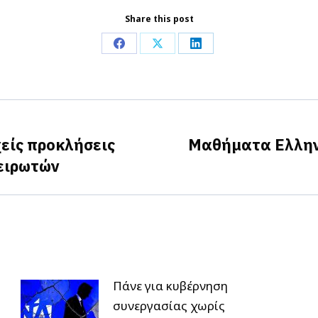
Share this post
Share
Share
Share
on
on
on
Facebook
X
LinkedIn
είς προκλήσεις
Μαθήματα Ελληνι
Next
ειρωτών
post:
Πάνε για κυβέρνηση
συνεργασίας χωρίς