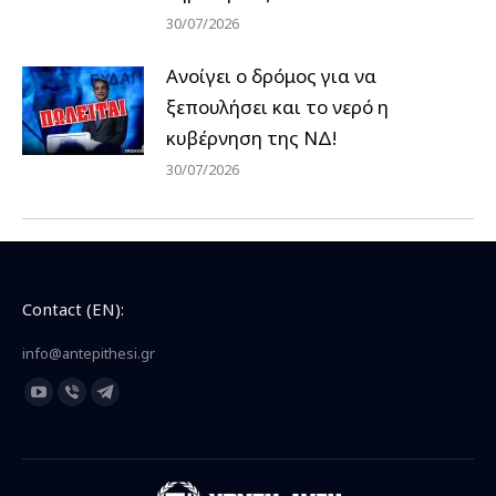
30/07/2026
Ανοίγει ο δρόμος για να
ξεπουλήσει και το νερό η
κυβέρνηση της ΝΔ!
30/07/2026
Contact (EN):
info@antepithesi.gr
Find us on:
YouTube
Viber
Telegram
page
page
page
opens
opens
opens
in
in
in