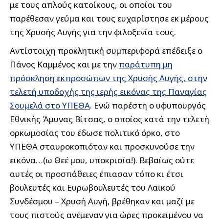
με τους απλούς κατοίκους, οι οποίοι του
παρέθεσαν γεύμα και τους ευχαρίστησε εκ μέρους
της Χρυσής Αυγής για την φιλοξενία τους.
Αντίστοιχη προκλητική συμπεριφορά επέδειξε ο
Πάνος Καμμένος και με την
παράτυπη μη
πρόσκληση εκπροσώπων της Χρυσής Αυγής, στην
τελετή υποδοχής της ιερής εικόνας της Παναγίας
Σουμελά στο ΥΠΕΘΑ
. Ενώ παρέστη ο υφυπουργός
Εθνικής Άμυνας Βίτσας, ο οποίος κατά την τελετή
ορκωμοσίας του έδωσε πολιτικό όρκο, στο
ΥΠΕΘΑ σταυροκοπιόταν και προσκυνούσε την
εικόνα…(ω Θεέ μου, υποκρισία!). Βεβαίως ούτε
αυτές οι προσπάθειες έπιασαν τόπο κι έτσι
βουλευτές και Ευρωβουλευτές του Λαϊκού
Συνδέσμου – Χρυσή Αυγή, βρέθηκαν και μαζί με
τους πιστούς ανέμεναν για ώρες προκειμένου να