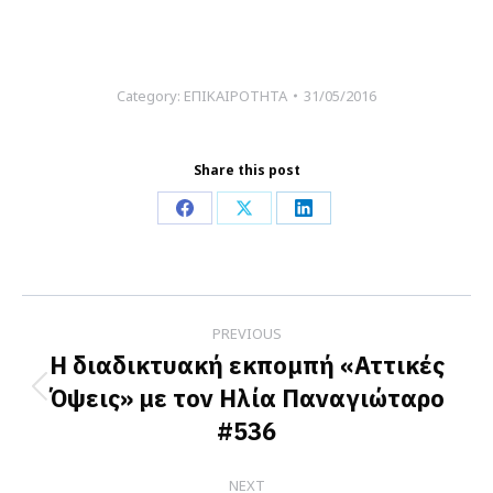
Category:
ΕΠΙΚΑΙΡΟΤΗΤΑ
31/05/2016
Share this post
Share
Share
Share
on
on
on
Facebook
X
LinkedIn
Post
PREVIOUS
navigation
Η διαδικτυακή εκπομπή «Αττικές
Όψεις» με τον Ηλία Παναγιώταρο
Previous
#536
post:
NEXT