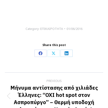
Category:
ΕΠΙΚΑΙΡΟΤΗΤΑ
01/06/2016
Share this post
Share
Share
Share
on
on
on
Facebook
X
LinkedIn
Post
PREVIOUS
navigation
Μήνυμα αντίστασης από χιλιάδες
Έλληνες: “ΟΧΙ hot spot στον
Previous
Ασπροπύργο” – Θερμή υποδοχή
post: