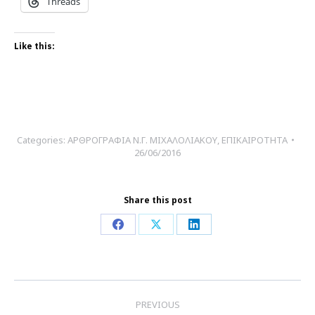
Threads
Like this:
Categories:
ΑΡΘΡΟΓΡΑΦΙΑ Ν.Γ. ΜΙΧΑΛΟΛΙΑΚΟΥ
,
ΕΠΙΚΑΙΡΟΤΗΤΑ
26/06/2016
Share this post
Share
Share
Share
on
on
on
Facebook
X
LinkedIn
Post
PREVIOUS