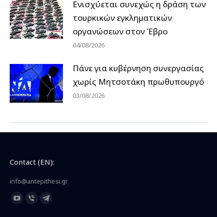
Ενισχύεται συνεχώς η δράση των
τουρκικών εγκληματικών
οργανώσεων στον Έβρο
04/08/2026
Πάνε για κυβέρνηση συνεργασίας
χωρίς Μητσοτάκη πρωθυπουργό
03/08/2026
Contact (EN):
info@antepithesi.gr
Find us on:
YouTube
Viber
Telegram
page
page
page