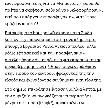
ευγνωμοσύνη τους για τα Μνημόνια…), τώρα θα
πρέπει να σκεφτούν σοβαρά να κυκλοφορήσουν κι
εκεί που υπάρχουν «προσφυγάκια», γιατί τους
κράζουν κι αυτά!
Επίσκεψη στο hot spot «Frakapor» στη Σίνδο,
λοιπόν, είχε προγραμματίσει η αναπληρώτρια
υπουργό Εργασίας Ράνια Αντωνοπούλου, αλλά
μόλις έφτασε εκεί και τα «προσφυγάκια»
αντελήφθησαν ότι επρόκειτο για εκπρόσωπο της
συγκυβέρνησης των ηλιθίων, συγκεντρώθηκαν
στην είσοδο του κέντρου, φράζοντας της την
είσοδο και φωνάζοντας συνθήματα εναντίον της
.
Στο σημείο επικράτησε ένταση για λίγα λεπτά, με
την συριζαία να αναγκάζεται να περπατήσει
μέχρι την είσοδο (tragic!), προκειμένου να