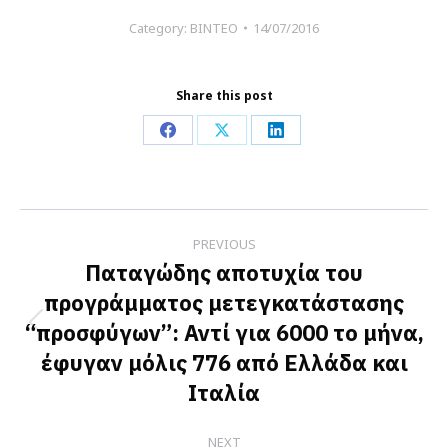
Category:
ΒΙΝΤΕΟ
14/07/2016
Share this post
Share
Share
Share
on
on
on
Facebook
X
LinkedIn
Post
PREVIOUS
navigation
Παταγώδης αποτυχία του
προγράμματος μετεγκατάστασης
“προσφύγων”: Αντί για 6000 το μήνα,
Previous
έφυγαν μόλις 776 από Ελλάδα και
post:
Ιταλία
NEXT