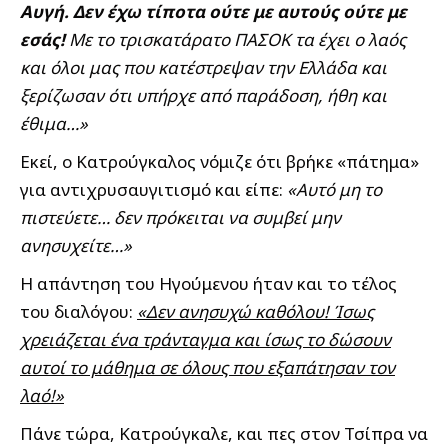
Αυγή. Δεν έχω τίποτα ούτε με αυτούς ούτε με
εσάς!
Με το τρισκατάρατο ΠΑΣΟΚ τα έχει ο λαός
και όλοι μας που κατέστρεψαν την Ελλάδα και
ξερίζωσαν ότι υπήρχε από παράδοση, ήθη και
έθιμα…»
Εκεί, ο Κατρούγκαλος νόμιζε ότι βρήκε «πάτημα»
για αντιχρυσαυγιτισμό και είπε:
«Αυτό μη το
πιστεύετε… δεν πρόκειται να συμβεί μην
ανησυχείτε…»
Η απάντηση του Ηγούμενου ήταν και το τέλος
του διαλόγου:
«Δεν ανησυχώ καθόλου! Ίσως
χρειάζεται ένα τράνταγμα και ίσως το δώσουν
αυτοί το μάθημα σε όλους που εξαπάτησαν τον
λαό!»
Πάνε τώρα, Κατρούγκαλε, και πες στον Τσίπρα να