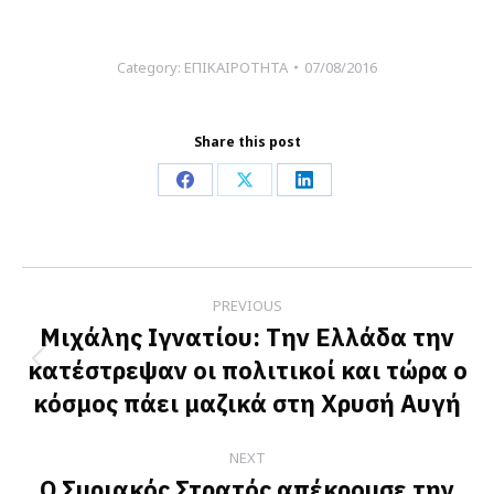
Category:
ΕΠΙΚΑΙΡΟΤΗΤΑ
07/08/2016
Share this post
Share
Share
Share
on
on
on
Facebook
X
LinkedIn
Post
PREVIOUS
navigation
Μιχάλης Ιγνατίου: Την Ελλάδα την
κατέστρεψαν οι πολιτικοί και τώρα ο
Previous
κόσμος πάει μαζικά στη Χρυσή Αυγή
post:
NEXT
Ο Συριακός Στρατός απέκρουσε την