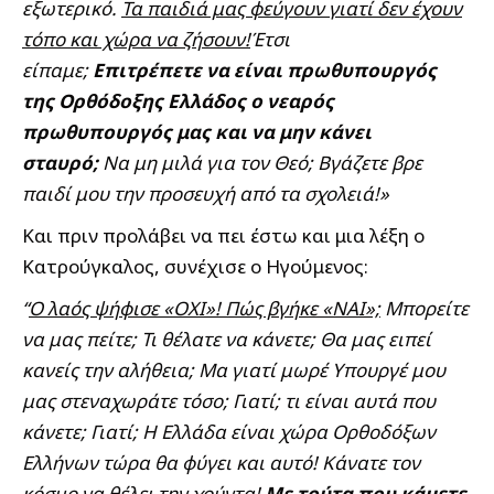
εξωτερικό.
Τα παιδιά μας φεύγουν γιατί δεν έχουν
τόπο και χώρα να ζήσουν!
Έτσι
είπαμε;
Επιτρέπετε να είναι πρωθυπουργός
της Ορθόδοξης Ελλάδος ο νεαρός
πρωθυπουργός μας και να μην κάνει
σταυρό;
Να μη μιλά για τον Θεό; Βγάζετε βρε
παιδί μου την προσευχή από τα σχολειά!»
Και πριν προλάβει να πει έστω και μια λέξη ο
Κατρούγκαλος, συνέχισε ο Ηγούμενος:
“
Ο λαός ψήφισε «ΟΧΙ»! Πώς βγήκε «ΝΑΙ»;
Μπορείτε
να μας πείτε; Τι θέλατε να κάνετε; Θα μας ειπεί
κανείς την αλήθεια; Μα γιατί μωρέ Υπουργέ μου
μας στεναχωράτε τόσο; Γιατί; τι είναι αυτά που
κάνετε; Γιατί; Η Ελλάδα είναι χώρα Ορθοδόξων
Ελλήνων τώρα θα φύγει και αυτό! Κάνατε τον
κόσμο να θέλει την χούντα!
Με τούτα που κάμετε