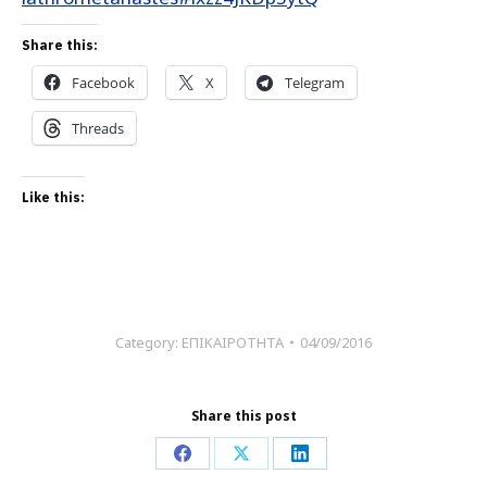
Share this:
Facebook
X
Telegram
Threads
Like this:
Category:
ΕΠΙΚΑΙΡΟΤΗΤΑ
04/09/2016
Share this post
Share
Share
Share