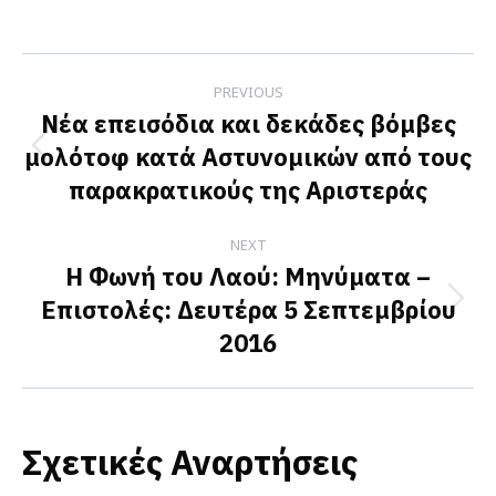
on
on
on
Facebook
X
LinkedIn
Post
PREVIOUS
navigation
Νέα επεισόδια και δεκάδες βόμβες
μολότοφ κατά Αστυνομικών από τους
Previous
παρακρατικούς της Αριστεράς
post:
NEXT
Η Φωνή του Λαού: Μηνύματα –
Επιστολές: Δευτέρα 5 Σεπτεμβρίου
Next
2016
post:
Σχετικές Αναρτήσεις