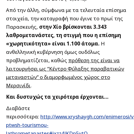
Από την άλλη, σύμφωνα με τα τελευταία επίσημα
στοιχεία, την καταγραφή που έγινε το πρωί της
Παρασκευής,
στην Χίο βρίσκονται 3.343
λαθρομετανάστες, τη στιγμή που η επίσημη
«χωρητικότητα» είναι 1.100 άτομα.
Η
ανθελληνική κυβέρνηση όμως ουδόλως
προβληματίζεται, καθώς
πρόθεση της είναι να
λειτουργήσει ως “Κέντρο Φύλαξης παραβατικών
μεταναστών” ο διαμορφωμένος χώρος στο
Μερσινίδι
.
Και δυστυχώς τα χειρότερα έρχονται…
Διαβάστε
περισσότερα:
http://www.xryshaygh.com/enimerosi/v
ptwsh-tourismou-
lathrometanastes#ixzz4JKDp5ytQ