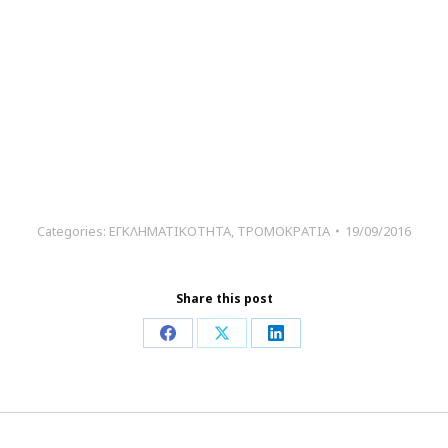
Categories:
ΕΓΚΛΗΜΑΤΙΚΟΤΗΤΑ
,
ΤΡΟΜΟΚΡΑΤΙΑ
19/09/2016
Share this post
Share
Share
Share
on
on
on
Facebook
X
LinkedIn