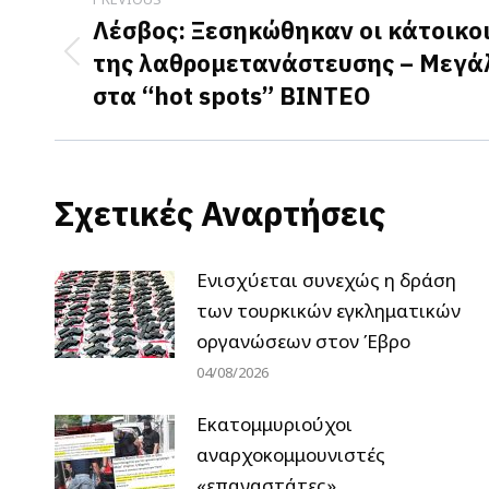
navigation
Λέσβος: Ξεσηκώθηκαν οι κάτοικοι
της λαθρομετανάστευσης – Μεγάλ
Previous
στα “hot spots” BINTEO
post:
Σχετικές Αναρτήσεις
Ενισχύεται συνεχώς η δράση
των τουρκικών εγκληματικών
οργανώσεων στον Έβρο
04/08/2026
Εκατομμυριούχοι
αναρχοκομμουνιστές
«επαναστάτες»