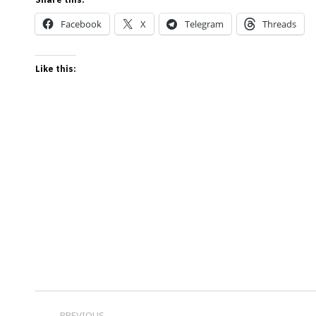
Facebook
X
Telegram
Threads
Like this:
Post
PREVIOUS