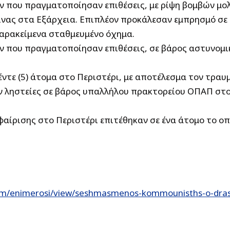
ων που πραγματοποίησαν επιθέσεις, με ρίψη βομβών μ
νας στα Εξάρχεια. Επιπλέον προκάλεσαν εμπρησμό σε
παρακείμενα σταθμευμένο όχημα.
ων που πραγματοποίησαν επιθέσεις, σε βάρος αστυνομ
έντε (5) άτομα στο Περιστέρι, με αποτέλεσμα τον τραυ
αν ληστείες σε βάρος υπαλλήλου πρακτορείου ΟΠΑΠ στο
αίρισης στο Περιστέρι επιτέθηκαν σε ένα άτομο το ο
om/enimerosi/view/seshmasmenos-kommounisths-o-drasth