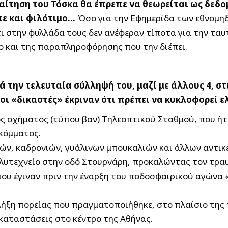
ίτηση του Τόσκα θα έπρεπε να θεωρείται ως δεδο
τε και φιλότιμο…
Όσο για την Εφημερίδα των εθνομη
 στην φυλλάδα τους δεν ανέφεραν τίποτα για την ταυτο
ο και της παραπληροφόρησης που την διέπει.
ά την τελευταία σύλληψή του, μαζί με άλλους 4, σ
 οι «δικαστές» έκριναν ότι πρέπει να κυκλοφορεί ε
ός οχήματος (τύπου βαν) Τηλεοπτικού Σταθμού, που ή
 κόμματος.
στών, καδρονιών, γυάλινων μπουκαλιών και άλλων αντι
λυτεχνείο στην οδό Στουρνάρη, προκαλώντας τον τραυ
 που έγιναν πριν την έναρξη του ποδοσφαιρικού αγώνα
η λήξη πορείας που πραγματοποιήθηκε, στο πλαίσιο της
γκαταστάσεις στο κέντρο της Αθήνας.