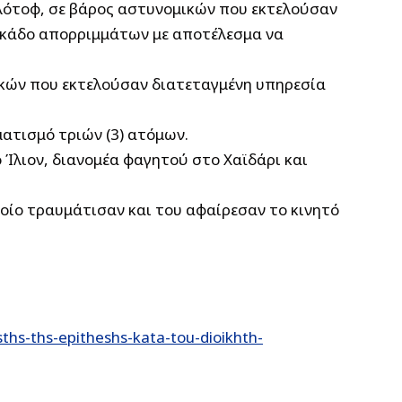
ολότοφ, σε βάρος αστυνομικών που εκτελούσαν
 κάδο απορριμμάτων με αποτέλεσμα να
ικών που εκτελούσαν διατεταγμένη υπηρεσία
ματισμό τριών (3) ατόμων.
 Ίλιον, διανομέα φαγητού στο Χαϊδάρι και
ποίο τραυμάτισαν και του αφαίρεσαν το κινητό
s-ths-epitheshs-kata-tou-dioikhth-