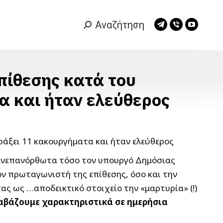
Αναζήτηση
Search:
Telegram
Viber
YouTub
page
page
page
opens
opens
opens
in
in
in
πίθεσης κατά του
new
new
new
α και ήταν ελεύθερος
window
window
window
ι ανεπανόρθωτα τόσο τον υπουργό Δημόσιας
τον πρωταγωνιστή της επίθεσης, όσο και την
ς ως …αποδεικτικό στοιχείο την «μαρτυρία» (!)
ιαβάζουμε χαρακτηριστικά σε ημερήσια