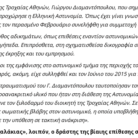
 της Τροχαίας Αθηνών, Γιώργου Διαμαντόπουλου, που ση
προχώρησε η Ελληνική Αστυνομία. Όπως έχει γίνει γνωσ
ος τον περασμένο Φεβρουάριο συνελήφθη για συμμετοχή
θος αδικημάτων, όπως επιθέσεις εναντίον αστυνομικών, 
γήπεδα. Επιπρόσθετα, στη σχηματισθείσα δικογραφία σ
ης έκρηξης και του εμπρησμού.
ροι της εμφάνισης στο αστυνομικό τμήμα της περιοχής τ
αρός, ακόμη, είχε συλληφθεί και τον Ιούνιο του 2015 γι
 τραυματισμού του Γ. Διαμαντόπουλου ταυτοποίησαν τον
ροανακριτικό υλικό που ήταν στη διάθεση της Αστυνομί
ιχνε τον ξυλοδαρμό του διοικητή της Τροχαίας Αθηνών. 
ς σωματικής βλάβης στον αστυνομικό, η οποία υποβλήθ
 την υπόθεση σε τακτική ανάκριση».
άκιας», λοιπόν, ο δράστης της βίαιης επίθεσης σε