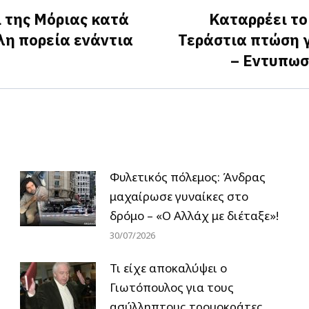
 της Μόριας κατά
Καταρρέει το
η πορεία ενάντια
Τεράστια πτώση 
Next
– Εντυπωσ
post:
Φυλετικός πόλεμος: Άνδρας
μαχαίρωσε γυναίκες στο
δρόμο – «Ο Αλλάχ με διέταξε»!
30/07/2026
Τι είχε αποκαλύψει ο
Γιωτόπουλος για τους
ασύλληπτους τρομοκράτες