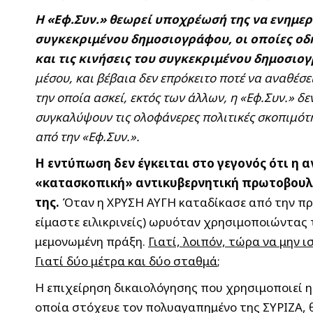
Η «Εφ.Συν.» θεωρεί υποχρέωσή της να ενημερώ
συγκεκριμένου δημοσιογράφου, οι οποίες οδή
και τις κινήσεις του συγκεκριμένου δημοσιο
μέσου, και βέβαια δεν επρόκειτο ποτέ να αναθέσ
την οποία ασκεί, εκτός των άλλων, η «Εφ.Συν.» δ
συγκαλύψουν τις ολοφάνερες πολιτικές σκοπιμότη
από την «Εφ.Συν.».
Η εντύπωση δεν έγκειται στο γεγονός ότι η 
«κατασκοπική» αντικυβερνητική πρωτοβουλία
της.
Όταν η ΧΡΥΣΗ ΑΥΓΗ καταδίκασε από την πρώτ
είμαστε ειλικρινείς) ωρυόταν χρησιμοποιώντας 
μεμονωμένη πράξη.
Γιατί, λοιπόν, τώρα να μην 
Γιατί δύο μέτρα και δύο σταθμά
;
Η επιχείρηση δικαιολόγησης που χρησιμοποιεί η
οποία στόχευε τον πολυαγαπημένο της ΣΥΡΙΖΑ, 