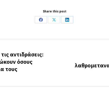
Share this post
Share
Share
Share
on
on
on
Facebook
X
LinkedIn
τις αντιδράσεις:
ιώκουν όσους
λαθρομετανα
Next
α τους
post: