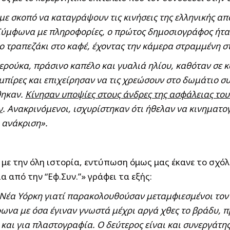
με σκοπό να καταγράψουν τις κινήσεις της ελληνικής απ
Σύμφωνα με πληροφορίες, ο πρώτος δημοσιογράφος ήτα
ιο τραπεζάκι στο καφέ, έχοντας την κάμερα στραμμένη σ
ρούκα, πράσινο καπέλο και γυαλιά ηλίου, καθόταν σε κα
μπίρες και επιχείρησαν να τις χρεώσουν στο δωμάτιο σ
θηκαν.
Κίνησαν υποψίες στους άνδρες της ασφάλειας το
ν
. Ανακρινόμενοι, ισχυρίστηκαν ότι ήθελαν να κινηματ
 ανάκριση».
ί με την όλη ιστορία, εντύπωση όμως μας έκανε το σχό
 από την “Εφ.Συν.”» γράφει τα εξής:
Νέα Υόρκη γιατί παρακολουθούσαν μεταμφιεσμένοι τον 
να με όσα έγιναν γνωστά μέχρι αργά χθες το βράδυ, π
 και για πλαστογραφία. Ο δεύτερος είναι και συνεργάτης