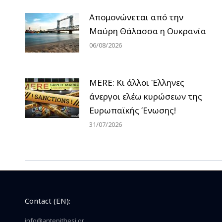
Απομονώνεται από την
Μαύρη Θάλασσα η Ουκρανία
06/08/2026
MERE: Κι άλλοι Έλληνες
άνεργοι ελέω κυρώσεων της
Ευρωπαϊκής Ένωσης!
31/07/2026
Contact (EN):
info@antepithesi.gr