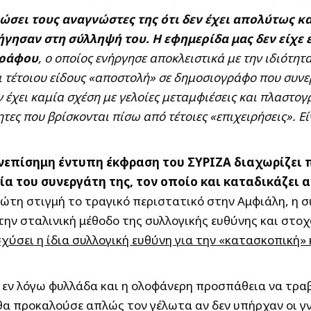
σει τους αναγνώστες της ότι δεν έχει απολύτως καμ
γησαν στη σύλληψή του. Η εφημερίδα μας δεν είχε 
γράφου
, ο οποίος ενήργησε αποκλειστικά με την ιδιότη
ει τέτοιου είδους «αποστολή» σε δημοσιογράφο που συνε
εν έχει καμία σχέση με γελοίες μεταμφιέσεις και πλαστο
τες που βρίσκονται πίσω από τέτοιες «επιχειρήσεις». Ε
ανεπίσημη έντυπη έκφραση του ΣΥΡΙΖΑ διαχωρίζει 
 του συνεργάτη της, τον οποίο και καταδικάζει α
η στιγμή το τραγικό περιστατικό στην Αμφιάλη, η συγ
την σταλινική μέθοδο της συλλογικής ευθύνης και στοχ
ισχύσει η ίδια συλλογική ευθύνη για την «κατασκοπική
 εν λόγω φυλλάδα και η ολοφάνερη προσπάθεια να τραβ
θα προκαλούσε απλώς τον γέλωτα αν δεν υπήρχαν οι γν