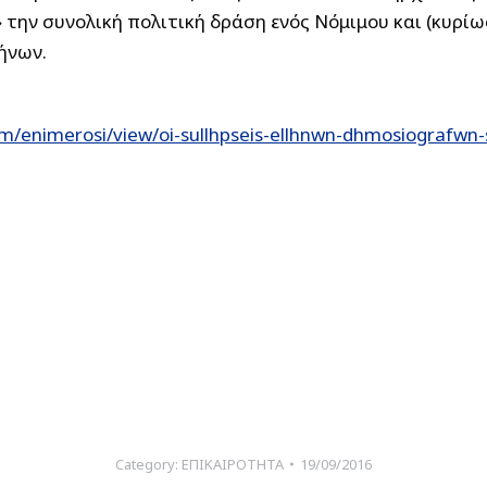
την συνολική πολιτική δράση ενός Νόμιμου και (κυρίω
ήνων.
m/enimerosi/view/oi-sullhpseis-ellhnwn-dhmosiografwn-s
Category:
ΕΠΙΚΑΙΡΟΤΗΤΑ
19/09/2016