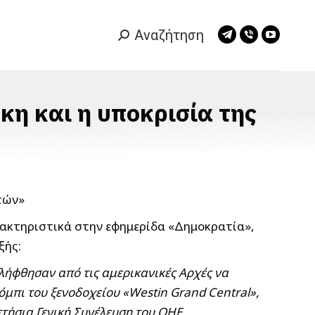
Αναζήτηση
Search:
Telegram
Viber
YouTub
page
page
page
opens
opens
opens
in
in
in
η και η υποκρισία της
new
new
new
window
window
window
ρακτηριστικά στην εφημερίδα «Δημοκρατία»,
ξής:
λήφθησαν από τις αμερικανικές Αρχές να
όμπι του ξενοδοχείου «Westin Grand Central»,
ετήσια Γενική Συνέλευση του ΟΗΕ.