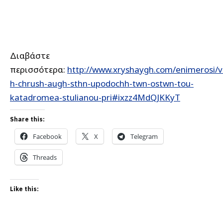
Διαβάστε
περισσότερα:
http://www.xryshaygh.com/enimerosi/v
h-chrush-augh-sthn-upodochh-twn-ostwn-tou-
katadromea-stulianou-pri#ixzz4MdQJKKyT
Share this:
Facebook
X
Telegram
Threads
Like this: