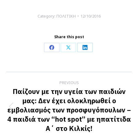
Category:
ΠΟΛΙΤΙΚΗ
12/10/2016
Share this post
Share
Share
Share
on
on
on
Facebook
X
LinkedIn
Post
PREVIOUS
navigation
Παίζουν με την υγεία των παιδιών
μας: Δεν έχει ολοκληρωθεί ο
εμβολιασμός των προσφυγόπουλων –
Previous
4 παιδιά των “hot spot” με ηπατίτιδα
post:
Α΄ στο Κιλκίς!