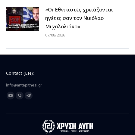
«Οι Εθνικιστές χρειάζονται
ηγέτες σαν τον Νικόλαο
Μιχαλολιάκο»
07/08/2026
Contact (EN):
info@antepithesi.gr
Find us on:
YouTube
Viber
Telegram
page
page
page
opens
opens
opens
in
in
in
new
new
new