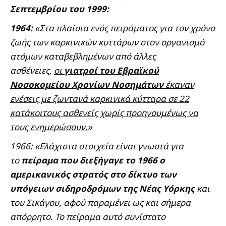
Σεπτεμβρίου του 1999:
1964:
«Στα πλαίσια ενός πειράματος για τον χρόνο
ζωής των καρκινικών κυττάρων στον οργανισμό
ατόμων καταβεβλημένων από άλλες
ασθένειες,
οι
γιατροί του Εβραϊκού
Νοσοκομείου Χρονίων Νοσημάτων
έκαναν
ενέσεις με ζωντανά καρκινικά κύτταρα σε 22
κατάκοιτους ασθενείς χωρίς προηγουμένως να
τους ενημερώσουν.
»
1966: «Ελάχιστα στοιχεία είναι γνωστά για
το
πείραμα που διεξήγαγε το 1966 ο
αμερικανικός στρατός στο δίκτυο των
υπόγειων σιδηροδρόμων της Νέας Υόρκης
και
του Σικάγου, αφού παραμένει ως και σήμερα
απόρρητο. Το πείραμα αυτό συνίστατο