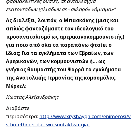
φαρμακευτικές ουσίες, σε αντάλλαγμα
εκατοντάδων χιλιάδων σε «σκληρό» νόμισμα»”
Ας διαλέξει, λοιπόν, ο Μπασκάκης (μιας και
απλώς φανταζόμαστε τον ιδεολογικό του
προσανατολισμό ως αμερικανοκομμουνιστής)
για ποιο από όλα τα παραπάνω φταίει ο
ίδιος; Για τα εγκλήματα των Εβραίων, των
Αμερικανών, των κομμουνιστών ή… ως
γνήσιος θαυμαστής του Ψαρρά τα εγκλήματα
της Ανατολικής Γερμανίας της κομσομόλας
Μέρκελ;
Κώστας Αλεξανδράκης
Διαβάστε
περισσότερα:
http://www.xryshaygh.com/enimerosi/v
sthn-efhmerida-twn-suntaktwn-gia-