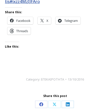
tis#ixzz4MzIJFAro
Share this:
Facebook
X
Telegram
Threads
Like this:
Category:
ΕΠΙΚΑΙΡΟΤΗΤΑ
13/10/2016
Share this post
Share
Share
Share