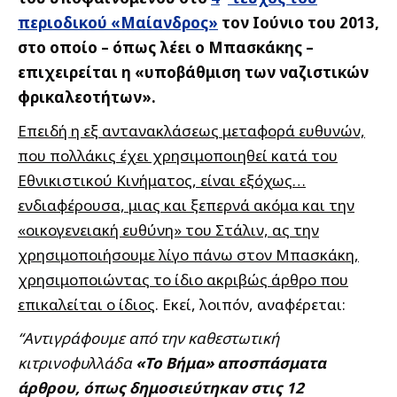
περιοδικού «Μαίανδρος»
τον Ιούνιο του 2013,
στο οποίο – όπως λέει ο Μπασκάκης –
επιχειρείται η «υποβάθμιση των ναζιστικών
φρικαλεοτήτων».
Επειδή η εξ αντανακλάσεως μεταφορά ευθυνών,
που πολλάκις έχει χρησιμοποιηθεί κατά του
Εθνικιστικού Κινήματος, είναι εξόχως…
ενδιαφέρουσα, μιας και ξεπερνά ακόμα και την
«οικογενειακή ευθύνη» του Στάλιν, ας την
χρησιμοποιήσουμε λίγο πάνω στον Μπασκάκη,
χρησιμοποιώντας το ίδιο ακριβώς άρθρο που
επικαλείται ο ίδιος
. Εκεί, λοιπόν, αναφέρεται:
“Αντιγράφουμε από την καθεστωτική
κιτρινοφυλλάδα
«Το Βήμα» αποσπάσματα
άρθρου, όπως δημοσιεύτηκαν στις 12