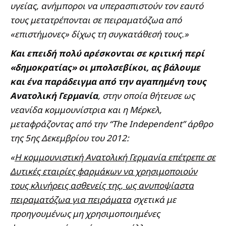
υγείας, ανήμποροι να υπερασπιστούν τον εαυτό
τους μετατρέπονται σε πειραματόζωα από
«επιστήμονες» δίχως τη συγκατάθεσή τους.»
Και επειδή πολύ αρέσκονται σε κριτική περί
«δημοκρατίας» οι μπολσεβίκοι, ας βάλουμε
και ένα παράδειγμα από την αγαπημένη τους
Ανατολική Γερμανία
, στην οποία θήτευσε ως
νεανίδα κομμουνίστρια και η Μέρκελ,
μεταφράζοντας από την “The Independent” άρθρο
της 5ης Δεκεμβρίου του 2012:
«
Η κομμουνιστική Ανατολική Γερμανία επέτρεπε σε
Δυτικές εταιρίες φαρμάκων να χρησιμοποιούν
τους κλινήρεις ασθενείς της, ως ανυποψίαστα
πειραματόζωα για πειράματα
σχετικά με
προηγουμένως μη χρησιμοποιημένες