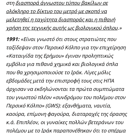
στη
διασπορά άγνωστου τύπου βακίλων σε
ολόκληρο το δίκτυο του μετρό με σκοπό να
μελετηθεί η ταχύτητα διασποράς και η πιθανή
χρήση της τεχνικής αυτής ως βιολογικού όπλου
.»
1991:
«Είναι γνωστό ότι στους στρατιώτες που
ταξίδεψαν στον Περσικό Κόλπο για την επιχείρηση
«Καταιγίδα της Ερήμου» έγιναν προληπτικώς
εμβόλια για πιθανά χημικά και βιολογικά όπλα
που θα χρησιμοποιούσε το Ιράκ. Λίγες μόλις
εβδομάδες μετά την επιστροφή τους στις ΗΠΑ
άρχισαν να εκδηλώνονται τα πρώτα συμπτώματα
του γνωστού πλέον «συνδρόμου του πολέμου στον
Περσικό Κόλπο» (GWS): εξανθήματα, ναυτία,
καούρα, επίμονη φαγούρα, διαταραχές της όρασης
κ.ά. Επιπλέον, οι γυναίκες πολλών βετεράνων του
πολέμου με το Ιράκ παραπονέθηκαν ότι το σπέρμα