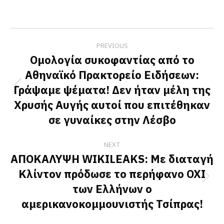
on
on
on
Facebook
X
LinkedIn
Post
PREVIOUS
navigation
Ομολογία συκοφαντίας από το
Αθηναϊκό Πρακτορείο Ειδήσεων:
Γράψαμε ψέματα! Δεν ήταν μέλη της
Previous
Χρυσής Αυγής αυτοί που επιτέθηκαν
post:
σε γυναίκες στην Λέσβο
NEXT
ΑΠΟΚΑΛΥΨΗ WIKILEAKS: Με διαταγή
Κλίντον πρόδωσε το περήφανο ΟΧΙ
Next
των Ελλήνων ο
post:
αμερικανοκομμουνιστής Τσίπρας!