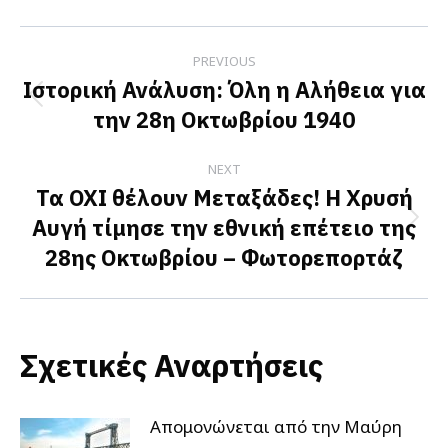
Facebook
X
LinkedIn
Post
PREVIOUS
navigation
Ιστορική Ανάλυση: Όλη η Αλήθεια για
Previous
την 28η Οκτωβρίου 1940
post:
NEXT
Τα ΟΧΙ θέλουν Μεταξάδες! Η Χρυσή
Αυγή τίμησε την εθνική επέτειο της
Next
28ης Οκτωβρίου – Φωτορεπορτάζ
post:
Σχετικές Αναρτήσεις
Απομονώνεται από την Μαύρη