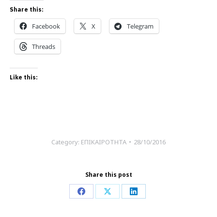
Share this:
Facebook
X
Telegram
Threads
Like this:
Category:
ΕΠΙΚΑΙΡΟΤΗΤΑ
28/10/2016
Share this post
Share
Share
Share
on
on
on