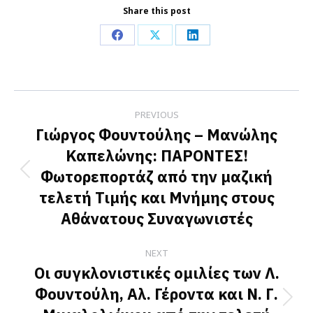
Share this post
Share
Share
Share
on
on
on
Facebook
X
LinkedIn
Post
PREVIOUS
navigation
Γιώργος Φουντούλης – Μανώλης
Καπελώνης: ΠΑΡΟΝΤΕΣ!
Φωτορεπορτάζ από την μαζική
Previous
τελετή Τιμής και Μνήμης στους
post:
Αθάνατους Συναγωνιστές
NEXT
Οι συγκλονιστικές ομιλίες των Λ.
Φουντούλη, Αλ. Γέροντα και Ν. Γ.
Next