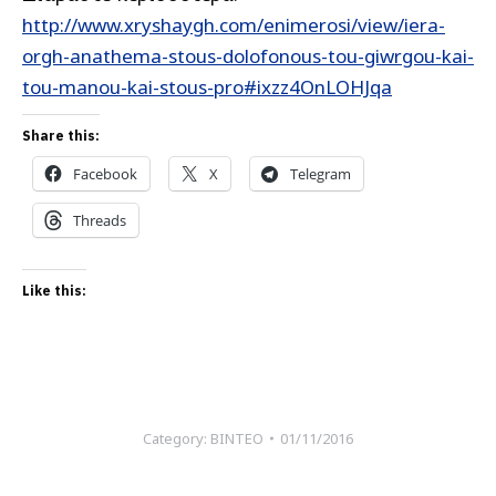
http://www.xryshaygh.com/enimerosi/view/iera-
orgh-anathema-stous-dolofonous-tou-giwrgou-kai-
tou-manou-kai-stous-pro#ixzz4OnLOHJqa
Share this:
Facebook
X
Telegram
Threads
Like this:
Category:
ΒΙΝΤΕΟ
01/11/2016