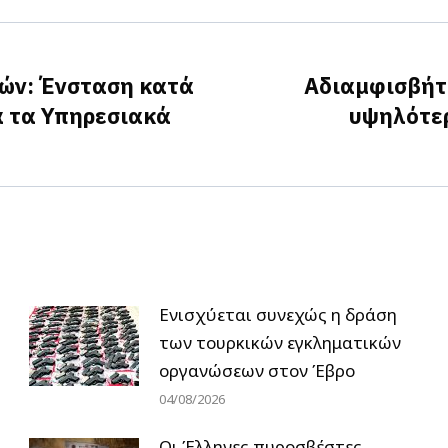
Facebook
X
LinkedIn
κών: Ένσταση κατά
Αδιαμφισβήτη
α τα Υπηρεσιακά
υψηλότερ
Next
post:
Ενισχύεται συνεχώς η δράση
των τουρκικών εγκληματικών
οργανώσεων στον Έβρο
04/08/2026
Οι Έλληνες πυροσβέστες