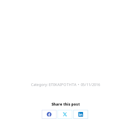
Category:
ΕΠΙΚΑΙΡΟΤΗΤΑ
05/11/2016
Share this post
Share
Share
Share
on
on
on