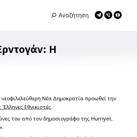
Αναζήτηση
Search:
Telegram
Viber
YouTub
page
page
page
opens
opens
opens
in
in
in
Ερντογάν: Η
new
new
new
window
window
window
ν νεοφιλελεύθερη Νέα Δημοκρατία προωθεί την
ς Έλληνες Εθνικιστές
.
νες του από τον δημοσιογράφο της Hurriyet,
».