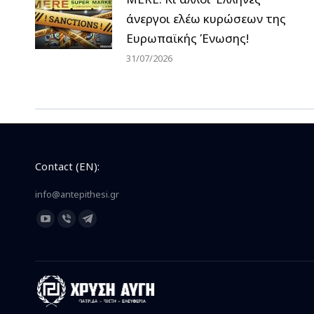
άνεργοι ελέω κυρώσεων της
Ευρωπαϊκής Ένωσης!
31/07/2026
Contact (EN):
info@antepithesi.gr
Find us on:
YouTube
Viber
Telegram
page
page
page
opens
opens
opens
in
in
in
new
new
new