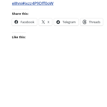
ellhni#ixzz4P9Dff0oW
Share this:
Facebook
X
Telegram
Threads
Like this: