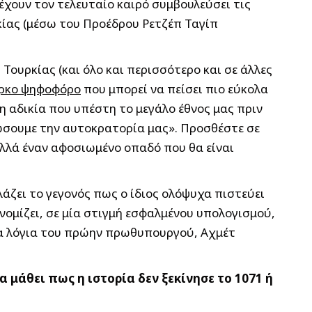
έχουν τον τελευταίο καιρό συμβουλεύσει τις
κίας (μέσω του Προέδρου Ρετζέπ Ταγίπ
Τουρκίας (και όλο και περισσότερο και σε άλλες
ούρκο ψηφοφόρο
που μπορεί να πείσει πιο εύκολα
η αδικία που υπέστη το μεγάλο έθνος μας πριν
ιώσουμε την αυτοκρατορία μας». Προσθέστε σε
αλλά έναν αφοσιωμένο οπαδό που θα είναι
άζει το γεγονός πως ο ίδιος ολόψυχα πιστεύει
 νομίζει, σε μία στιγμή εσφαλμένου υπολογισμού,
 τα λόγια του πρώην πρωθυπουργού, Αχμέτ
 μάθει πως η ιστορία δεν ξεκίνησε το 1071 ή