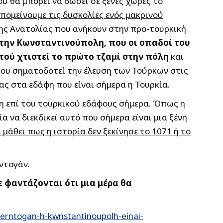
ού θα μπορεί να δώσει σε ξένες χώρες το
υπομείνουμε τις δυσκολίες ενός μακρινού
της Ανατολίας που ανήκουν στην προ-τουρκική
την Κωνσταντινούπολη, που οι οπαδοί του
οτού χτιστεί το πρώτο τζαμί στην πόλη
και
 που σηματοδοτεί την έλευση των Τούρκων στις
ας στα εδάφη που είναι σήμερα η Τουρκία.
ηση επί του τουρκικού εδάφους σήμερα. Όπως η
 να διεκδικεί αυτό που σήμερα είναι μια ξένη
μάθει πως η ιστορία δεν ξεκίνησε το 1071 ή το
ντογάν.
 φαντάζονται ότι μια μέρα θα
erntogan-h-kwnstantinoupolh-einai-