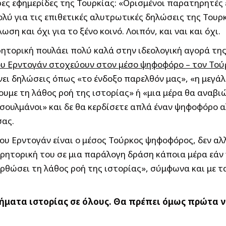
ες εφημερίδες της Τουρκίας: «Ορισμένοι παρατηρητές 
ολύ για τις επιθετικές αλυτρωτικές δηλώσεις της Τουρ
ση και όχι για το ξένο κοινό. Λοιπόν, και ναι και όχι.
ητορική πουλάει πολύ καλά στην ιδεολογική αγορά της 
 του Ερντογάν στοχεύουν στον μέσο ψηφοφόρο – τον Τ
ει δηλώσεις όπως «το ένδοξο παρελθόν μας», «η μεγάλ
σουμε τη λάθος ροή της ιστορίας» ή «μια μέρα θα αναβ
υσουλμάνοι» και δε θα κερδίσετε απλά έναν ψηφοφόρο 
σας.
ου Ερντογάν είναι ο μέσος Τούρκος ψηφοφόρος, δεν αλλ
τη ρητορική του σε μια παράλογη δράση κάποια μέρα εάν
ορθώσει τη λάθος ροή της ιστορίας», σύμφωνα και με
ήματα ιστορίας σε όλους. Θα πρέπει όμως πρώτα να