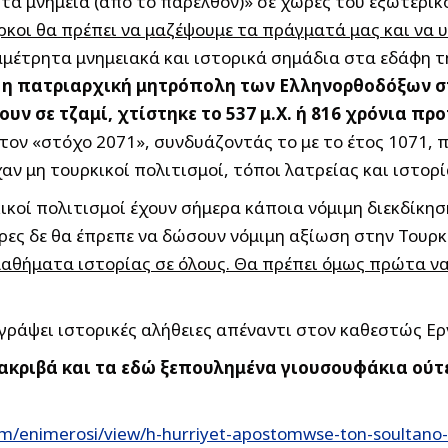
 τα μνημεία (από το παρελθόν)» σε χώρες του εξωτερικ
ύρκοι θα πρέπει να μαζέψουμε τα πράγματά μας και να 
 αμέτρητα μνημειακά και ιστορικά σημάδια στα εδάφη 
ν
η πατριαρχική μητρόπολη των Ελληνορθοδόξων σ
υν σε τζαμί, χτίστηκε το 537 μ.Χ. ή 816 χρόνια πρ
α τον «στόχο 2071», συνδυάζοντάς το με το έτος 1071,
ν μη τουρκικοί πολιτισμοί, τόποι λατρείας και ιστορί
κικοί πολιτισμοί έχουν σήμερα κάποια νόμιμη διεκδίκ
ρες δε θα έπρεπε να δώσουν νόμιμη αξίωση στην Τουρκία
μαθήματα ιστορίας σε όλους. Θα πρέπει όμως πρώτα να 
γράψει ιστορικές αλήθειες απέναντι στον καθεστώς Ερ
ακριβά και τα εδώ ξεπουλημένα γιουσουφάκια ούτε
m/enimerosi/view/h-hurriyet-apostomwse-ton-soultano-