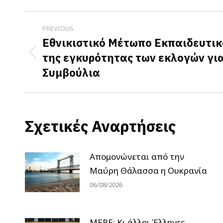
Post
PREVIOUS
navigation
Εθνικιστικό Μέτωπο Εκπαιδευτι
της εγκυρότητας των εκλογών γι
Previous
Συμβούλια
post:
Σχετικές Αναρτήσεις
Απομονώνεται από την
Μαύρη Θάλασσα η Ουκρανία
06/08/2026
MERE: Κι άλλοι Έλληνες