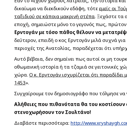
Εάν το «έχουν χώρους λατρείας, την ιστορία και
δικαίωμα να διεκδικούν εδάφη, τότε
εμείς οι Το
ταξιδιού σε κάποια μακρινή στέπα
. Ξεχάστε τα
εποχή, σημειώστε μόνο το γεγονός πως, πρώτο
Ερντογάν με τόσο πάθος θέλουν να μετατρέψο
δεύτερον, επειδή ο κος Ερντογάν μιλά συχνά γι
περιοχές της Ανατολίας, παραδέχεται ότι υπήρχα
Αυτό βέβαια, δεν σημαίνει πως αυτοί οι μη τουρ
οθωμανική ιστορία ή τα τζαμιά σε γειτονικές χώ
χώρα.
Ο κ. Ερντογάν ισχυρίζεται ότι παραδίδει 
1453
».
Συγχαίρουμε τον δημοσιογράφο που τόλμησε να 
Αλήθειες που πιθανότατα θα του κοστίσουν 
στενοχωρήσουν τον Σουλτάνο!
Διαβάστε περισσότερα:
http://www.xryshaygh.co