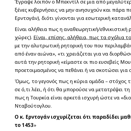
Έγραψε λοιπόν ο Μπεκντίλ σε μια από μεγαλύτερ
ξένες κυβερνήσεις να μην ανησυχούν και πάρα π
Ερντογάν), διότι γίνονται για εσωτερική κατανάλω
Είναι αλήθεια πως η αναθεωρητική/εθνικιστική ρ
χώρες).
Είναι, επίσης, αλήθεια, πως τα σχόλια
με την αλυτρωτική ρητορική του που περιλαμβάν
από έναν αιώνα», «τι χρειάζεται για να διορθώ
αυτά την ρητορική «είμαστε οι πιο ευσεβείς Μο
προετοιμασμένος να πεθάνει ή να σκοτώσει για 
Όμως, το γεγονός πως η κύρια ομάδα – στόχος τ
σε ό,τι λέει, ή ότι θα μπορούσε να μετατρέψει 
πως η Τουρκία είναι αρκετά ισχυρή ώστε να «δι
Νταβούτογλου.
Ο κ. Ερντογάν ισχυρίζεται ότι παραδίδει μαθ
το 1453
»