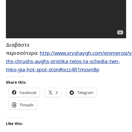
Διαβάστε
περισσότερα:
http://www.xryshaygh.com/enimerosi/v
ths-chrushs-aughs-oristika-telos-ta-schedia-twn-
mko-gia-hot-spot-ston#ixzz4R1movn8p
Share this:
Facebook
X
Telegram
Threads
Like this: