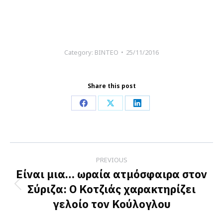
Category:
ΒΙΝΤΕΟ
25/11/2016
Share this post
Share
Share
Share
on
on
on
Facebook
X
LinkedIn
Post
PREVIOUS
navigation
Είναι μια… ωραία ατμόσφαιρα στον
Σύριζα: Ο Κοτζιάς χαρακτηρίζει
Previous
γελοίο τον Κούλογλου
post: