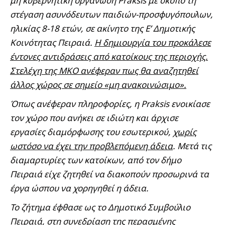
μη κυβερνητική οργάνωση Praksis με σκοπό τη
στέγαση ασυνόδευτων παιδιών-προσφυγόπουλων,
ηλικίας 8-18 ετών, σε ακίνητο της Ε’ Δημοτικής
Κοινότητας Πειραιά.
Η δημιουργία του προκάλεσε
έντονες αντιδράσεις από κατοίκους της περιοχής.
Στελέχη της ΜΚΟ ανέφεραν πως θα αναζητηθεί
άλλος χώρος σε σημείο «μη ανακοινώσιμο».
Όπως ανέφεραν πληροφορίες, η Praksis ενοικίασε
τον χώρο που ανήκει σε ιδιώτη και άρχισε
εργασίες διαμόρφωσης του εσωτερικού,
χωρίς
ωστόσο να έχει την προβλεπόμενη άδεια
. Μετά τις
διαμαρτυρίες των κατοίκων, από τον δήμο
Πειραιά είχε ζητηθεί να διακοπούν προσωρινά τα
έργα ώσπου να χορηγηθεί η άδεια.
Το ζήτημα έφθασε ως το Δημοτικό Συμβούλιο
Πειραιά, στη συνεδρίαση της περασμένης