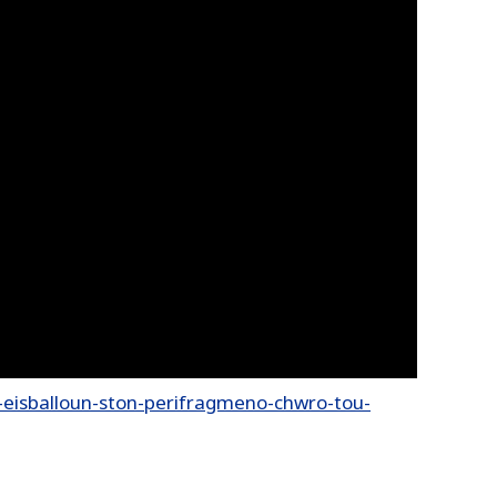
eisballoun-ston-perifragmeno-chwro-tou-