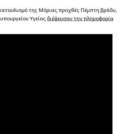
 καταυλισμό της Μόριας προχθές Πέμπτη βράδυ,
 υπουργείου Υγείας
διέψευσαν την πληροφορία