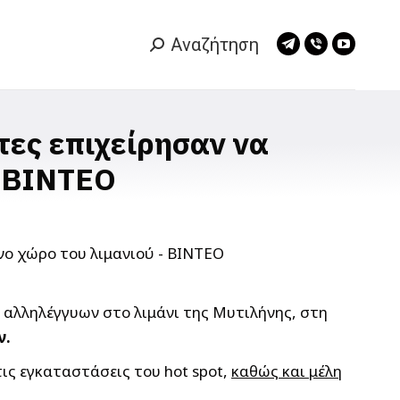
Αναζήτηση
Search:
Telegram
Viber
YouTub
page
page
page
opens
opens
opens
in
in
in
τες επιχείρησαν να
new
new
new
– ΒΙΝΤΕΟ
window
window
window
 αλληλέγγυων στο λιμάνι της Μυτιλήνης, στη
ν.
ις εγκαταστάσεις του hot spot,
καθώς και μέλη