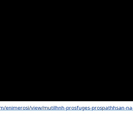
m/enimerosi/view/mutilhnh-prosfuges-prospathhsan-na-