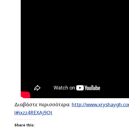
Διαβάστε περισσότερα:
http://www.xryshaygh.co
l#ixzz4REXAj9Qt
Share this: