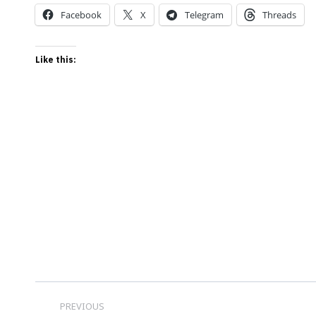
Facebook
X
Telegram
Threads
Like this:
Post
PREVIOUS