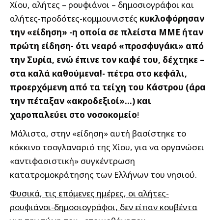
Χίου, αλήτες – ρουφιάνοι – δημοσιογράφοι και
αλήτες-προδότες-κομμουνιστές
κυκλοφόρησαν
την «είδηση» -η οποία σε πλείστα ΜΜΕ ήταν
πρώτη είδηση- ότι νεαρό «προσφυγάκι» από
την Συρία, ενώ έπινε τον καφέ του, δέχτηκε –
στα καλά καθούμενα!- πέτρα στο κεφάλι,
προερχόμενη από τα τείχη του Κάστρου (άρα
την πέταξαν «ακροδεξιοί»…) και
χαροπαλεύει στο νοσοκομείο
!
Μάλιστα, στην «είδηση» αυτή βασίστηκε το
κόκκινο τσογλαναριό της Χίου, για να οργανώσει
«αντιφασιστική» συγκέντρωση
κατατρομοκράτησης των Ελλήνων του νησιού.
Φυσικά, τις επόμενες ημέρες, οι αλήτες-
ρουφιάνοι-δημοσιογράφοι, δεν είπαν κουβέντα