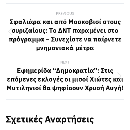
Facebook
X
LinkedIn
Post
PREVIOUS
navigation
Σφαλιάρα και από Μοσκοβισί στους
συριζαίους: Το ΔΝΤ παραμένει στο
Previous
πρόγραμμα – Συνεχίστε να παίρνετε
post:
μνημονιακά μέτρα
NEXT
Εφημερίδα “Δημοκρατία”: Στις
επόμενες εκλογές οι μισοί Χιώτες και
Next
Μυτιληνιοί θα ψηφίσουν Χρυσή Αυγή!
post:
Σχετικές Αναρτήσεις