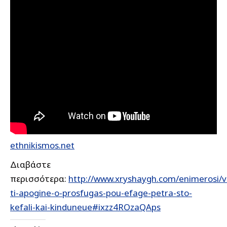
ethnikismos.net
Διαβάστε
περισσότερα:
http://www.xryshaygh.com/enimerosi/v
ti-apogine-o-prosfugas-pou-efage-petra-sto-
kefali-kai-kinduneue#ixzz4ROzaQAps