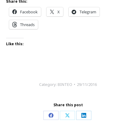
Share this:
Facebook
X
Telegram
Threads
Like this:
Category:
ΒΙΝΤΕΟ
29/11/2016
Share this post
Share
Share
Share
on
on
on