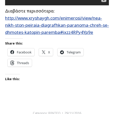
Διαβάστε περισσότερα:
http://www.xryshaygh.com/enimerosi/view/nea-
nikh-ston-peiraia-diagrafhkan-paranoma-chreh-se-
dhmotes-katopin-paremba#ixzz4RPy4Yp9e
Share this:
Facebook
X
Telegram
Threads
Like this:
Category:
ΒΙΝΤΕΟ
29/11/2016