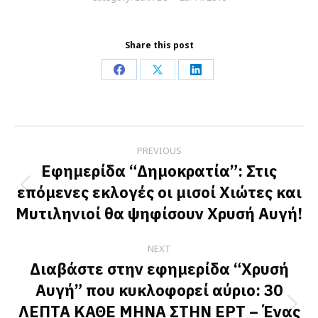
Share this post
Share
Share
Share
on
on
on
Facebook
X
LinkedIn
Post
PREVIOUS
navigation
Εφημερίδα “Δημοκρατία”: Στις
επόμενες εκλογές οι μισοί Χιώτες και
Previous
Μυτιληνιοί θα ψηφίσουν Χρυσή Αυγή!
post:
NEXT
Διαβάστε στην εφημερίδα “Χρυσή
Αυγή” που κυκλοφορεί αύριο: 30
ΛΕΠΤΑ ΚΑΘΕ ΜΗΝΑ ΣΤΗΝ ΕΡΤ – Ένας
Next