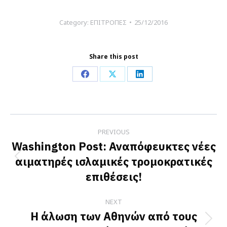
Category:
ΕΠΙΤΡΟΠΕΣ
25/12/2016
Share this post
Share
Share
Share
on
on
on
Facebook
X
LinkedIn
Post
PREVIOUS
navigation
Washington Post: Αναπόφευκτες νέες
αιματηρές ισλαμικές τρομοκρατικές
Previous
επιθέσεις!
post:
NEXT
Η άλωση των Αθηνών από τους
Next