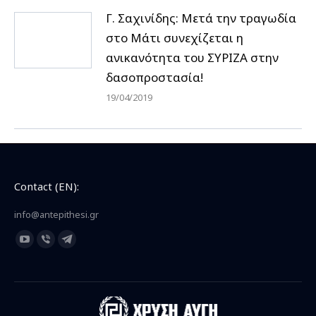
Γ. Σαχινίδης: Μετά την τραγωδία
στο Μάτι συνεχίζεται η
ανικανότητα του ΣΥΡΙΖΑ στην
δασοπροστασία!
19/04/2019
Contact (EN):
info@antepithesi.gr
Find us on:
YouTube
Viber
Telegram
page
page
page
opens
opens
opens
in
in
in