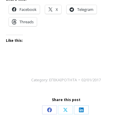
Facebook
X
Telegram
Threads
Like this:
Category:
ΕΠΙΚΑΙΡΟΤΗΤΑ
02/01/2017
Share this post
Share
Share
Share
on
on
on
Facebook
X
LinkedIn