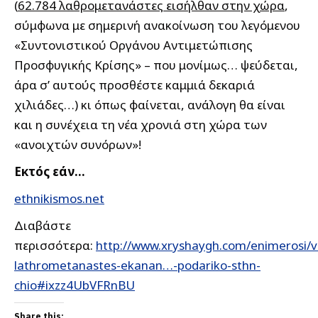
(
62.784 λαθρομετανάστες εισήλθαν στην χώρα
,
σύμφωνα με σημερινή ανακοίνωση του λεγόμενου
«Συντονιστικού Οργάνου Αντιμετώπισης
Προσφυγικής Κρίσης» – που μονίμως… ψεύδεται,
άρα σ’ αυτούς προσθέστε καμμιά δεκαριά
χιλιάδες…) κι όπως φαίνεται, ανάλογη θα είναι
και η συνέχεια τη νέα χρονιά στη χώρα των
«ανοιχτών συνόρων»!
Εκτός εάν…
ethnikismos.net
Διαβάστε
περισσότερα:
http://www.xryshaygh.com/enimerosi/v
lathrometanastes-ekanan…-podariko-sthn-
chio#ixzz4UbVFRnBU
Share this: