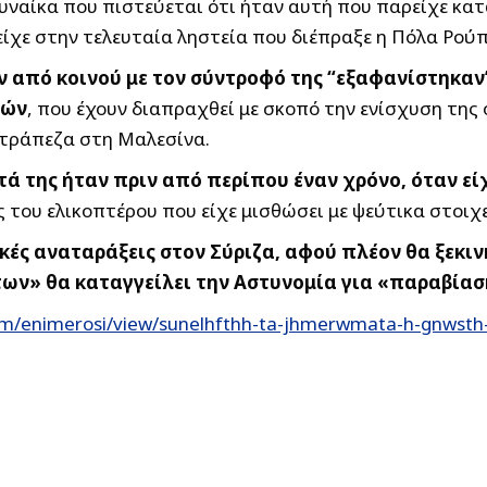
γυναίκα που πιστεύεται ότι ήταν αυτή που παρείχε κα
είχε στην τελευταία ληστεία που διέπραξε η Πόλα Ρού
 από κοινού με τον σύντροφό της “εξαφανίστηκαν”
ιών
, που έχουν διαπραχθεί με σκοπό την ενίσχυση της
 τράπεζα στη Μαλεσίνα.
ά της ήταν πριν από περίπου έναν χρόνο, όταν εί
 του ελικοπτέρου που είχε μισθώσει με ψεύτικα στοιχε
ές αναταράξεις στον Σύριζα, αφού πλέον θα ξεκινή
των» θα καταγγείλει την Αστυνομία για «παραβία
om/enimerosi/view/sunelhfthh-ta-jhmerwmata-h-gnwst