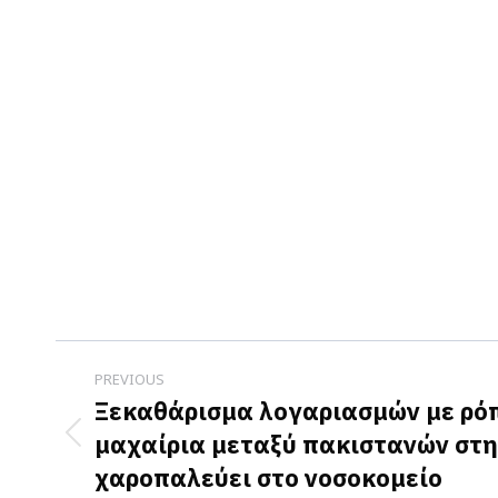
Post
PREVIOUS
navigation
Ξεκαθάρισμα λογαριασμών με ρό
μαχαίρια μεταξύ πακιστανών στη
Previous
χαροπαλεύει στο νοσοκομείο
post: