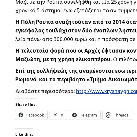
Μαζί με την Ρούπα συνελήφθη και μία 25χρονη 
χρονικό διάστημα, ενώ εξετάζεται το αν συμμετ
Η Πόλη Ρουπα αναζητούταν από το 2014 όταν
εγκέφαλος τουλάχιστον δύο ένοπλων ληστε
λεία πάνω από 300.000 ευρώ και η πρόσφατη σε
Η τελευταία φορά που οι Αρχές έφτασαν κοντ
Μαζιώτη, με τη χρήση ελικοπτέρου.
Ο πιλότος
Επί της συλλήψεώς της αναμένονται εσωτερικ
Ρωμανό, και το περιβόητο «Τμήμα Δικαιωμά
Διαβάστε περισσότερα:
http://www.xryshaygh.c
Share this:
Facebook
X
Telegram
Threads
Like this: