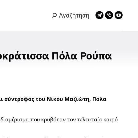
Αναζήτηση
Search:
Telegram
Viber
YouTub
page
page
page
opens
opens
opens
in
in
in
new
new
new
οκράτισσα Πόλα Ρούπα
window
window
window
αι σύντροφος του Νίκου Μαζιώτη, Πόλα
 διαμέρισμα που κρυβόταν τον τελευταίο καιρό