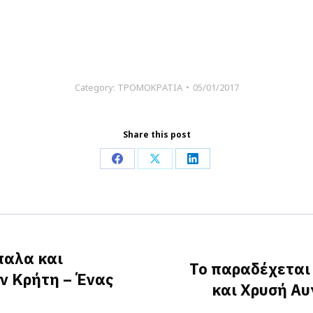
Category:
ΤΡΟΜΟΚΡΑΤΙΑ
05/01/2017
Share this post
Share
Share
Share
on
on
on
Facebook
X
LinkedIn
παλα και
Το παραδέχεται 
ν Κρήτη – Ένας
Next
και Χρυσή Αυ
post: