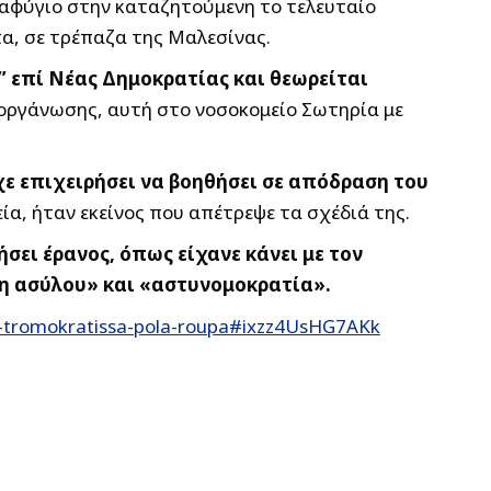
ταφύγιο στην καταζητούμενη το τελευταίο
πα, σε τρέπαζα της Μαλεσίνας.
 επί Νέας Δημοκρατίας και θεωρείται
 οργάνωσης, αυτή στο νοσοκομείο Σωτηρία με
χε επιχειρήσει να βοηθήσει σε απόδραση του
ία, ήταν εκείνος που απέτρεψε τα σχέδιά της.
σει έρανος, όπως είχανε κάνει με τον
ση ασύλου» και «αστυνομοκρατία».
h-tromokratissa-pola-roupa#ixzz4UsHG7AKk