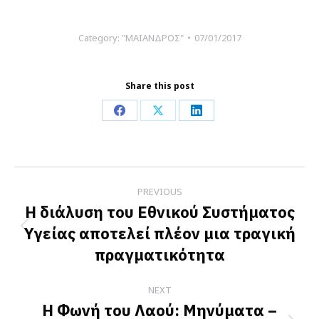
Category:
"ΜΑΙΑΝΔΡΟΣ"
07/01/2017
Share this post
Share
Share
Share
on
on
on
Facebook
X
LinkedIn
Post
PREVIOUS
navigation
Η διάλυση του Εθνικού Συστήματος
Υγείας αποτελεί πλέον μια τραγική
Previous
πραγματικότητα
post:
NEXT
Η Φωνή του Λαού: Μηνύματα –