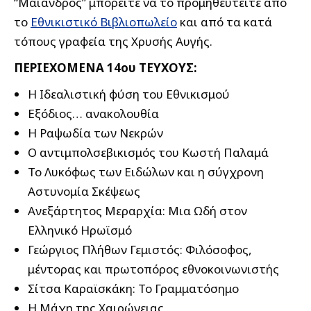
“Μαίανδρος” μπορείτε να το προμηθευτείτε από
το
Εθνικιστικό Βιβλιοπωλείο
και από τα κατά
τόπους γραφεία της Χρυσής Αυγής.
ΠΕΡΙΕΧΟΜΕΝΑ 14ου ΤΕΥΧΟΥΣ:
Η Ιδεαλιστική φύση του Εθνικισμού
Εξόδιος… ανακολουθία
Η Ραψωδία των Νεκρών
Ο αντιμπολσεβικισμός του Κωστή Παλαμά
Το Λυκόφως των Ειδώλων και η σύγχρονη
Αστυνομία Σκέψεως
Ανεξάρτητος Μεραρχία: Μια Ωδή στον
Ελληνικό Ηρωϊσμό
Γεώργιος Πλήθων Γεμιστός: Φιλόσοφος,
μέντορας και πρωτοπόρος εθνοκοινωνιστής
Σίτσα Καραϊσκάκη: Το Γραμματόσημο
Η Μάχη της Χαιρώνειας