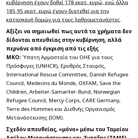
κυβέρνηση έχουν δοθεί 178 εκατ. ευρώ, ενώ άλλα
185,95 εκατ. ευρώ έχουν διατεθεί για την
κατασκευή δομών για τους λαθρομετανάστες
.
Αξίζει να σημειωθεί πως αυτά τα χρήματα δεν
δίδονται απευθείας στην κυβέρνηση, αλλά
περνάνε από έγκριση από τις εξής
ΜΚΟ:
Ύπατη Αρμοστεία του ΟΗΕ για τους
Πρόσφυγες (UNHCR), Ερυθρός Σταυρός,
International Rescue Committee, Danish Refugee
Council, Medecins du Monde, OXFAM, Save the
Children, Arbeiter-Samariter-Bund, Norwegian
Refugee Council, Mercy Corps, CARE Germany,
Terre des Hommes και Διεθνής Οργανισμός
Μετανάστευσης (ΙΟΜ).
Σχεδόν απευθείας, «μόνο» μέσω του Ταμείου
Ασύλου Μετανάστευσης και Ένταξης (ΤΑΜΕ)