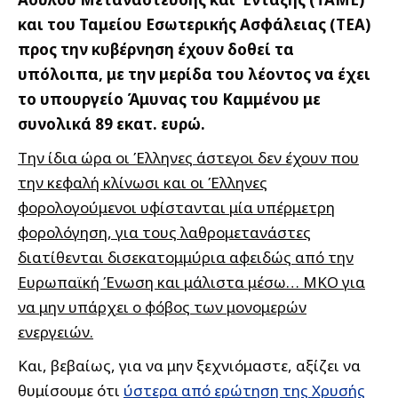
και του Ταμείου Εσωτερικής Ασφάλειας (ΤΕΑ)
προς την κυβέρνηση έχουν δοθεί τα
υπόλοιπα, με την μερίδα του λέοντος να έχει
το υπουργείο Άμυνας του Καμμένου με
συνολικά 89 εκατ. ευρώ.
Την ίδια ώρα οι Έλληνες άστεγοι δεν έχουν που
την κεφαλή κλίνωσι και οι Έλληνες
φορολογούμενοι υφίστανται μία υπέρμετρη
φορολόγηση, για τους λαθρομετανάστες
διατίθενται δισεκατομμύρια αφειδώς από την
Ευρωπαϊκή Ένωση και μάλιστα μέσω… ΜΚΟ για
να μην υπάρχει ο φόβος των μονομερών
ενεργειών.
Και, βεβαίως, για να μην ξεχνιόμαστε, αξίζει να
θυμίσουμε ότι
ύστερα από ερώτηση της Χρυσής