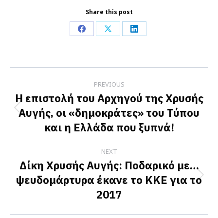
Share this post
Share
Share
Share
on
on
on
Facebook
X
LinkedIn
Post
PREVIOUS
navigation
Η επιστολή του Αρχηγού της Χρυσής
Αυγής, οι «δημοκράτες» του Τύπου
Previous
και η Ελλάδα που ξυπνά!
post:
NEXT
Δίκη Χρυσής Αυγής: Ποδαρικό με…
ψευδομάρτυρα έκανε το ΚΚΕ για το
Next
2017
post: