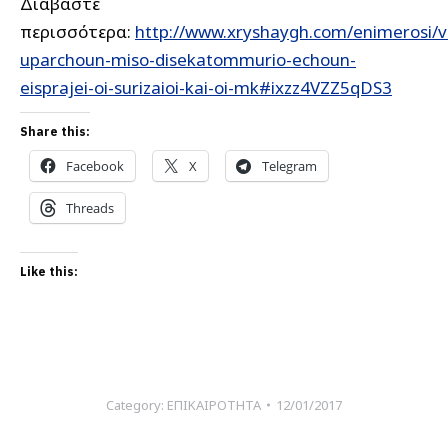
Διαβάστε
περισσότερα:
http://www.xryshaygh.com/enimerosi/vi
uparchoun-miso-disekatommurio-echoun-
eisprajei-oi-surizaioi-kai-oi-mk#ixzz4VZZ5qDS3
Share this:
Facebook
X
Telegram
Threads
Like this:
Category:
ΕΠΙΚΑΙΡΟΤΗΤΑ
12/01/2017