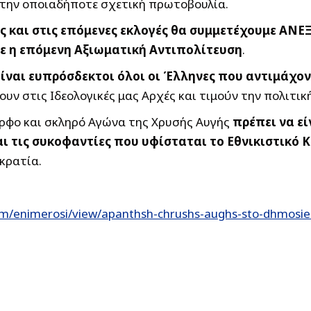
 την οποιαδήποτε σχετική πρωτοβουλία.
ρας και στις επόμενες εκλογές θα συμμετέχουμε 
τε η επόμενη Αξιωματική Αντιπολίτευση
.
είναι ευπρόσδεκτοι όλοι οι Έλληνες
που αντιμάχον
ουν στις Ιδεολογικές μας Αρχές και τιμούν την πολιτικ
ρφο και σκληρό Αγώνα της Χρυσής Αυγής
πρέπει να εί
ι τις συκοφαντίες που υφίσταται το Εθνικιστικό 
κρατία.
om/enimerosi/view/apanthsh-chrushs-aughs-sto-dhmosie