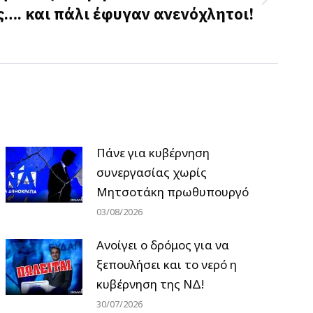
…. και πάλι έφυγαν ανενόχλητοι!
Πάνε για κυβέρνηση
συνεργασίας χωρίς
Μητσοτάκη πρωθυπουργό
03/08/2026
Ανοίγει ο δρόμος για να
ξεπουλήσει και το νερό η
κυβέρνηση της ΝΔ!
30/07/2026