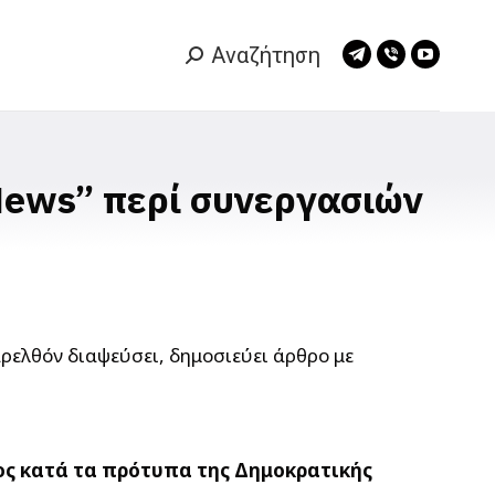
Αναζήτηση
Search:
Telegram
Viber
YouTub
page
page
page
opens
opens
opens
in
in
in
new
new
new
News” περί συνεργασιών
window
window
window
ρελθόν διαψεύσει,
δημοσιεύει άρθρο με
ος κατά τα πρότυπα της Δημοκρατικής