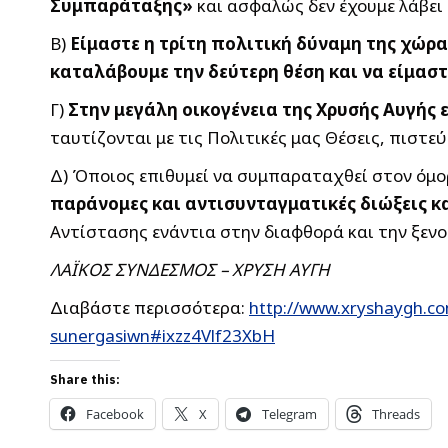
Συμπαράταξης»
και ασφαλώς δεν έχουμε λάβει
Β)
Είμαστε η τρίτη πολιτική δύναμη της χώ
καταλάβουμε την δεύτερη θέση και να είμασ
Γ)
Στην μεγάλη οικογένεια της Χρυσής Αυγής 
ταυτίζονται με τις Πολιτικές μας Θέσεις, πιστεύ
Δ) Όποιος επιθυμεί να συμπαραταχθεί στον όμο
παράνομες και αντισυνταγματικές διώξεις κα
Αντίστασης ενάντια στην διαφθορά και την ξενο
ΛΑΪΚΟΣ ΣΥΝΔΕΣΜΟΣ – ΧΡΥΣΗ ΑΥΓΗ
Διαβάστε περισσότερα:
http://www.xryshaygh.c
sunergasiwn#ixzz4Vlf23XbH
Share this:
Facebook
X
Telegram
Threads