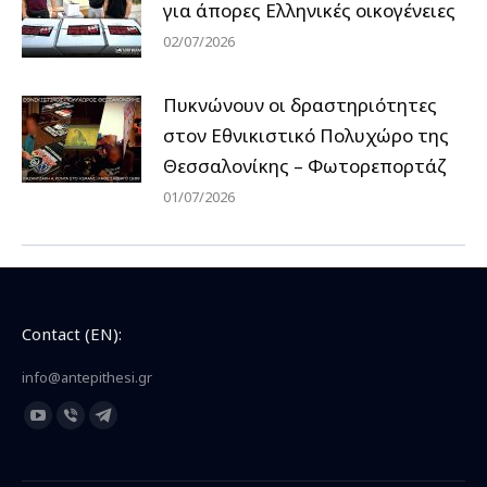
για άπορες Ελληνικές οικογένειες
02/07/2026
Πυκνώνουν οι δραστηριότητες
στον Εθνικιστικό Πολυχώρο της
Θεσσαλονίκης – Φωτορεπορτάζ
01/07/2026
Contact (EN):
info@antepithesi.gr
Find us on:
YouTube
Viber
Telegram
page
page
page
opens
opens
opens