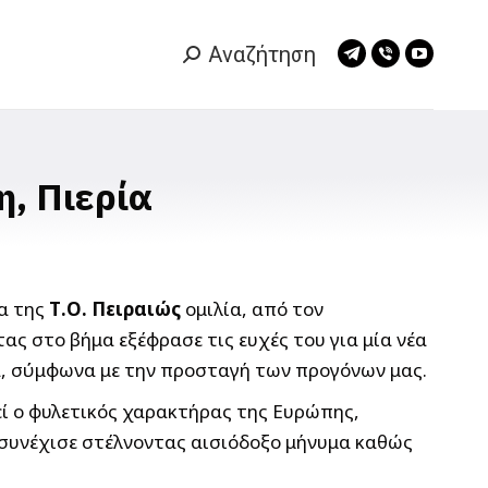
Αναζήτηση
Search:
Telegram
Viber
YouTub
page
page
page
opens
opens
opens
in
in
in
new
new
new
η, Πιερία
window
window
window
α της
Τ.Ο. Πειραιώς
ομιλία, από τον
ς στο βήμα εξέφρασε τις ευχές του για μία νέα
δα, σύμφωνα με την προσταγή των προγόνων μας.
εί ο φυλετικός χαρακτήρας της Ευρώπης,
, συνέχισε στέλνοντας αισιόδοξο μήνυμα καθώς