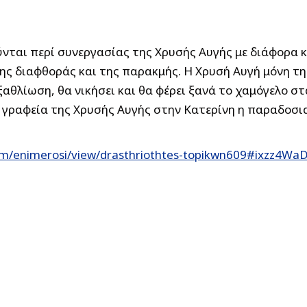
ύνται περί συνεργασίας της Χρυσής Αυγής με διάφορα 
της διαφθοράς και της παρακμής. Η Χρυσή Αυγή μόνη τ
αθλίωση, θα νικήσει και θα φέρει ξανά το χαμόγελο σ
α γραφεία της Χρυσής Αυγής στην Κατερίνη η παραδοσια
om/enimerosi/view/drasthriothtes-topikwn609#ixzz4W