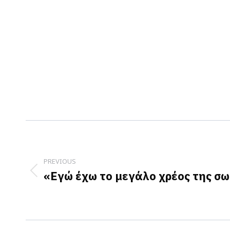
Post
navigation
PREVIOUS
«Εγώ έχω το μεγάλο χρέος της σ
Previous
post: