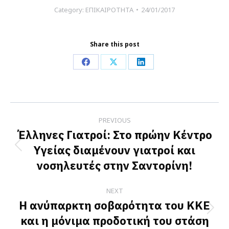
Category:
ΕΠΙΚΑΙΡΟΤΗΤΑ
24/01/2017
Share this post
Share
Share
Share
on
on
on
Facebook
X
LinkedIn
Post
PREVIOUS
navigation
Έλληνες Γιατροί: Στο πρώην Κέντρο
Υγείας διαμένουν γιατροί και
Previous
νοσηλευτές στην Σαντορίνη!
post:
NEXT
Η ανύπαρκτη σοβαρότητα του ΚΚΕ
Next
και η μόνιμα προδοτική του στάση
post: