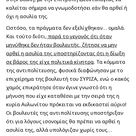
καλείται σήμερα να γνωμοδοτήσει εάν θα αρθεί ή
όχι η ασυλία της.
Ωστόσο, τα πράγματα δεν εξελίχθηκαν… ομαλά.
Και τούτο διότι,
παρά το γεγονός ότι όταν
μηνύθηκε δεν ήταν βουλευτής, ζήτησε να μην
αρθεί η ασυλία της υποστηρίζοντας ότι η δίωξη
σε βάρος της είχε πολιτικά κίνητρα
. Τα κόμματα
της αντιπολίτευσης, φυσικά διαφώνησαν με το
επιχείρημα της βουλευτή του ΣΥΡΙΖΑ, ενώ ο κακός
χαμός επικράτησε όταν έγινε γνωστό ότι η
μήνυση που είχε καταθέσει με την σειρά της η
κυρία Αυλωνίτου πρόκειται να εκδικαστεί αύριο!
Οι βουλευτές της αντιπολίτευσης υποστήριξαν
ότι για λόγους ισονομίας θα πρέπει να αρθεί η
ασυλία της, αλλά υπολόγιζαν χωρίς τους…