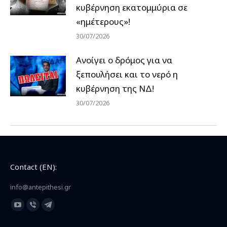
κυβέρνηση εκατομμύρια σε
«ημέτερους»!
30/07/2026
Ανοίγει ο δρόμος για να
ξεπουλήσει και το νερό η
κυβέρνηση της ΝΔ!
30/07/2026
Contact (EN):
info@antepithesi.gr
Find us on:
YouTube
Viber
Telegram
page
page
page