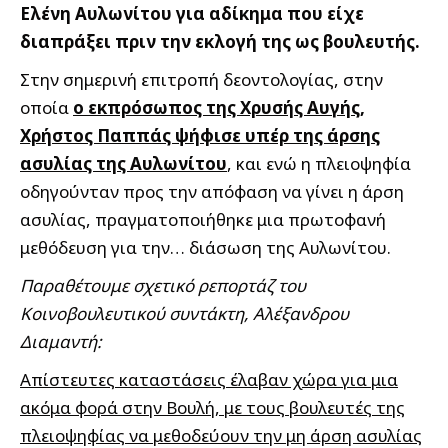
Ελένη Αυλωνίτου για αδίκημα που είχε
διαπράξει πριν την εκλογή της ως βουλευτής.
Στην σημερινή επιτροπή δεοντολογίας, στην
οποία
ο εκπρόσωπος της Χρυσής Αυγής,
Χρήστος Παππάς ψήφισε υπέρ της άρσης
ασυλίας της Αυλωνίτου
, και ενώ η πλειοψηφία
οδηγούνταν προς την απόφαση να γίνει η άρση
ασυλίας, πραγματοποιήθηκε μια πρωτοφανή
μεθόδευση για την… διάσωση της Αυλωνίτου.
Παραθέτουμε σχετικό ρεπορτάζ του
Κοινοβουλευτικού συντάκτη, Αλέξανδρου
Διαμαντή:
Απίστευτες καταστάσεις έλαβαν χώρα για μια
ακόμα φορά στην Βουλή, με τους βουλευτές της
πλειοψηφίας να μεθοδεύουν την μη άρση ασυλίας