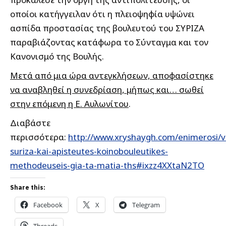
οποίοι κατήγγειλαν ότι η πλειοψηφία υψώνει
ασπίδα προστασίας της βουλευτού του ΣΥΡΙΖΑ
παραβιάζοντας κατάφωρα το Σύνταγμα και τον
Κανονισμό της Βουλής.
Μετά από μια ώρα αντεγκλήσεων, αποφασίστηκε
να αναβληθεί η συνεδρίαση, μήπως και… σωθεί
στην επόμενη η Ε. Αυλωνίτου
.
Διαβάστε
περισσότερα:
http://www.xryshaygh.com/enimerosi/v
suriza-kai-apisteutes-koinobouleutikes-
methodeuseis-gia-ta-matia-ths#ixzz4XXtaN2TO
Share this:
Facebook
X
Telegram