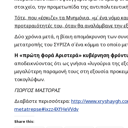
στοιχείο, την προμετωπίδα της αντιπολιτευτική
Τότε, που «έσκιζε» τα Μνημόνια, «μ΄ ένα νόμο 
προτεραιότητές του, όταν θα αναλάμβανε την ε
Δύο χρόνια μετά, η βίαιη απομάκρυνση των συν
μετατροπής του ΣΥΡΙΖΑ σ΄ένα κόμμα το οποίο μ
Η «πρώτη φορά Αριστερά» κυβέρνηση φρόντι
αποδεικνύοντας ότι ως γνήσια «λιγούρια της εξο
μεγαλύτερη παραμονή τους στη εξουσία προκειμ
τοκογλύφων.
ΓΙΩΡΓΟΣ ΜΑΣΤΟΡΑΣ
Διαβάστε περισσότερα:
http://www.xryshaygh.com
metatrepse#ixzz4XfHeVVdv
Share this: