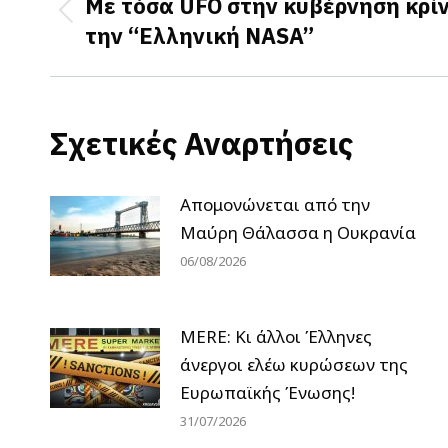
navigation
Με τόσα UFO στην κυβέρνηση κρί
Previous
την “Ελληνική NASA”
post:
Σχετικές Αναρτήσεις
Απομονώνεται από την
Μαύρη Θάλασσα η Ουκρανία
06/08/2026
MERE: Κι άλλοι Έλληνες
άνεργοι ελέω κυρώσεων της
Ευρωπαϊκής Ένωσης!
31/07/2026