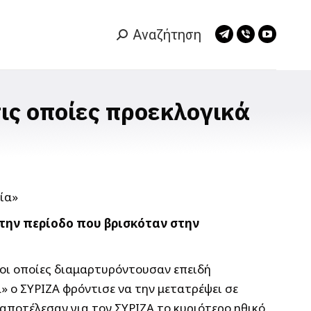
Αναζήτηση
Search:
Telegram
Viber
YouTub
page
page
page
opens
opens
opens
in
in
in
ις οποίες προεκλογικά
new
new
new
window
window
window
 την περίοδο που βρισκόταν στην
 οι οποίες διαμαρτυρόντουσαν επειδή
» ο ΣΥΡΙΖΑ φρόντισε να την μετατρέψει σε
αποτέλεσαν για τον ΣΥΡΙΖΑ το κυριότερο ηθικό