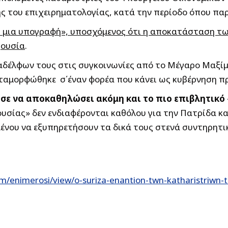
ς του επιχειρηματολογίας, κατά την περίοδο όπου πα
και μια υπογραφή», υποσχόμενος ότι η αποκατάσταση τ
ξουσία
.
αδέλφων τους στις συγκοινωνίες από το Μέγαρο Μαξίμ
εταμορφώθηκε σ΄έναν φορέα που κάνει ως κυβέρνηση πρ
σε να αποκαθηλώσει ακόμη και το πιο επιβλητικό 
υσίας» δεν ενδιαφέρονται καθόλου για την Πατρίδα και
ένου να εξυπηρετήσουν τα δικά τους στενά συντηρητικ
/enimerosi/view/o-suriza-enantion-twn-katharistriwn-ti