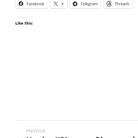
Facebook
X
Telegram
Threads
Like this:
Post
PREVIOUS