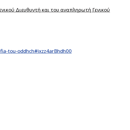
Γενικού Διευθυντή και του αναπληρωτή Γενικού
ofia-tou-oddhch#ixzz4arBhdh00