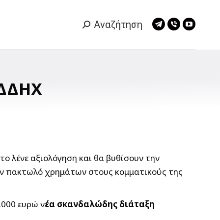
Αναζήτηση
Search:
Telegram
Viber
YouTub
page
page
page
opens
opens
opens
in
in
in
new
new
new
ΟΔΔΗΧ
window
window
window
ο λένε αξιολόγηση και θα βυθίσουν την
ουν πακτωλό χρημάτων στους κομματικούς της
.000 ευρώ ν
έα σκανδαλώδης διάταξη