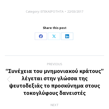
Category:
ΕΠΙΚΑΙΡΟΤΗΤΑ
22/03/2017
Share this post
Share
Share
Share
on
on
on
Facebook
X
LinkedIn
Post
PREVIOUS
navigation
“Συνέχεια του μνημονιακού κράτους”
λέγεται στην γλώσσα της
Previous
ψευτοδεξιάς το προσκύνημα στους
post:
τοκογλύφους δανειστές
NEXT