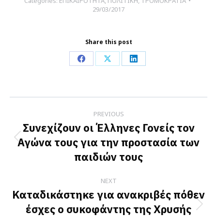
Categories:
ΕΠΙΚΑΙΡΟΤΗΤΑ
,
ΠΟΛΙΤΙΚΗ
,
ΤΡΟΜΟΚΡΑΤΙΑ
29/03/2017
Share this post
Share
Share
Share
on
on
on
Facebook
X
LinkedIn
Post
PREVIOUS
navigation
Συνεχίζουν οι Έλληνες Γονείς τον
Αγώνα τους για την προστασία των
Previous
παιδιών τους
post:
NEXT
Καταδικάστηκε για ανακριβές πόθεν
έσχες ο συκοφάντης της Χρυσής
Next