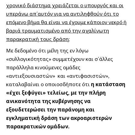
χρονικό διάστημα χρειάζεται ο υπουργός και οι
υπεράνω απ΄αυτόν για να αντιληφθούν ότι το
επόμενο βήμα θα είναι να έχουμε κάποιον νεκρό ή
βαριά τραυματισμένο από την αχαλίνωτη
παρακρατική τους δράση
;
Με δεδομένο ότι μέλη της εν λόγω
«συλλογικότητας» συμμετέχουν και σ΄άλλες
παράλληλα κινούμενες ομάδες
«αντιεξουσιαστών» και «αντιφασιστών»,
καταλαβαίνει ο οποιοσδήποτε ότι
η κατάσταση
«έχει ξεφύγει» τελείως, με την πλήρη
ανικανότητα της κυβέρνησης να
εξουδετερώσει την παράνομη και
εγκληματική δράση των ακροαριστερών
παρακρατικών ομάδων.