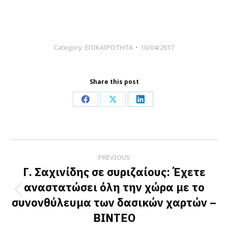
Category:
ΕΠΙΚΑΙΡΟΤΗΤΑ
10/04/2017
Share this post
Share
Share
Share
on
on
on
Facebook
X
LinkedIn
Post
PREVIOUS
navigation
Γ. Σαχινίδης σε συριζαίους: Έχετε
αναστατώσει όλη την χώρα με το
Previous
συνονθύλευμα των δασικών χαρτών –
post:
ΒΙΝΤΕΟ