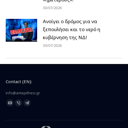
30/07/2026
Ανοίγει ο δρόμος για να
ξεπουλήσει και το νερό η
κυβέρνηση της ΝΔ!
30/07/2026
Contact (EN):
info@antepithesi.gr
Find us on:
YouTube
Viber
Telegram
page
page
page
opens
opens
opens