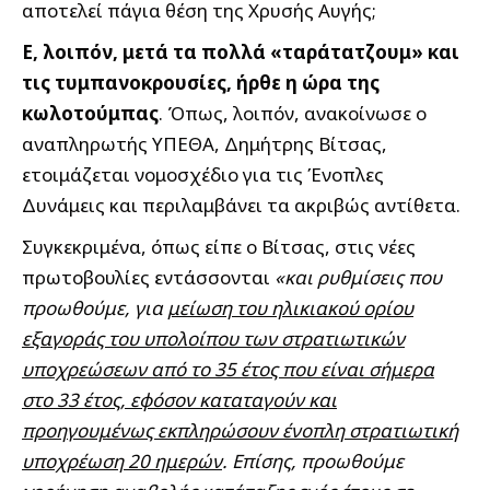
αποτελεί πάγια θέση της Χρυσής Αυγής;
Ε, λοιπόν, μετά τα πολλά «ταράτατζουμ» και
τις τυμπανοκρουσίες, ήρθε η ώρα της
κωλοτούμπας
. Όπως, λοιπόν, ανακοίνωσε ο
αναπληρωτής ΥΠΕΘΑ, Δημήτρης Βίτσας,
ετοιμάζεται νομοσχέδιο για τις Ένοπλες
Δυνάμεις και περιλαμβάνει τα ακριβώς αντίθετα.
Συγκεκριμένα, όπως είπε ο Βίτσας, στις νέες
πρωτοβουλίες εντάσσονται
«και ρυθμίσεις που
προωθούμε, για
μείωση του ηλικιακού ορίου
εξαγοράς του υπολοίπου των στρατιωτικών
υποχρεώσεων από το 35 έτος που είναι σήμερα
στο 33 έτος, εφόσον καταταγούν και
προηγουμένως εκπληρώσουν ένοπλη στρατιωτική
υποχρέωση 20 ημερών
. Επίσης, προωθούμε