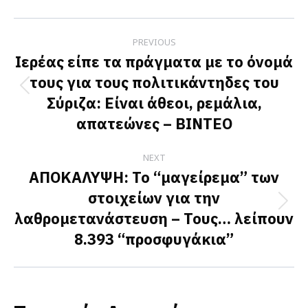
Facebook
X
LinkedIn
Post
PREVIOUS
navigation
Ιερέας είπε τα πράγματα με το όνομά
τους για τους πολιτικάντηδες του
Previous
Σύριζα: Είναι άθεοι, ρεμάλια,
post:
απατεώνες – ΒΙΝΤΕΟ
NEXT
ΑΠΟΚΑΛΥΨΗ: Το “μαγείρεμα” των
στοιχείων για την
Next
λαθρομετανάστευση – Τους… λείπουν
post:
8.393 “προσφυγάκια”