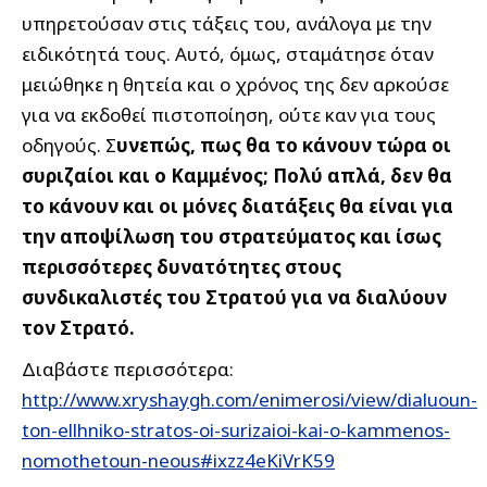
υπηρετούσαν στις τάξεις του, ανάλογα με την
ειδικότητά τους. Αυτό, όμως, σταμάτησε όταν
μειώθηκε η θητεία και ο χρόνος της δεν αρκούσε
για να εκδοθεί πιστοποίηση, ούτε καν για τους
οδηγούς. Σ
υνεπώς, πως θα το κάνουν τώρα οι
συριζαίοι και ο Καμμένος; Πολύ απλά, δεν θα
το κάνουν και οι μόνες διατάξεις θα είναι για
την αποψίλωση του στρατεύματος και ίσως
περισσότερες δυνατότητες στους
συνδικαλιστές του Στρατού για να διαλύουν
τον Στρατό.
Διαβάστε περισσότερα:
http://www.xryshaygh.com/enimerosi/view/dialuoun-
ton-ellhniko-stratos-oi-surizaioi-kai-o-kammenos-
nomothetoun-neous#ixzz4eKiVrK59