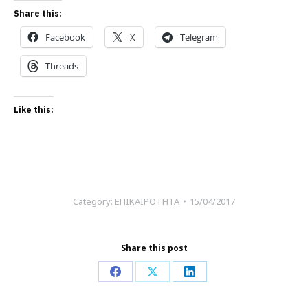
Share this:
Facebook
X
Telegram
Threads
Like this:
Category:
ΕΠΙΚΑΙΡΟΤΗΤΑ
15/04/2017
Share this post
Share
Share
Share
on
on
on