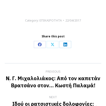
Category:
ΕΠΙΚΑΙΡΟΤΗΤΑ
22/04/2017
Share this post
Share
Share
Share
on
on
on
Facebook
X
LinkedIn
Post
PREVIOUS
navigation
Ν. Γ. Μιχαλολιάκος: Από τον καπετάν
Previous
Βρατσάνο στον… Κωστή Παλαμά!
post:
NEXT
Ιδού οι ρατσιστικές δολοφονίες: