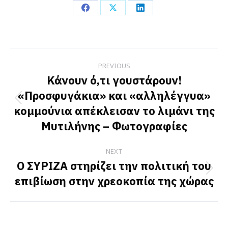
Share
Share
Share
on
on
on
Facebook
X
LinkedIn
Post
PREVIOUS
navigation
Κάνουν ό,τι γουστάρουν!
«Προσφυγάκια» και «αλληλέγγυα»
Previous
κομμούνια απέκλεισαν το λιμάνι της
post:
Μυτιλήνης – Φωτογραφίες
NEXT
Ο ΣΥΡΙΖΑ στηρίζει την πολιτική του
Next
επιβίωση στην χρεοκοπία της χώρας
post: