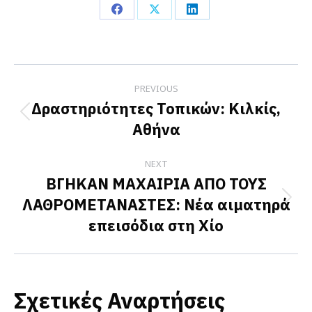
Share
Share
Share
on
on
on
Facebook
X
LinkedIn
Post
PREVIOUS
navigation
Δραστηριότητες Τοπικών: Κιλκίς,
Previous
Αθήνα
post:
NEXT
ΒΓΗΚΑΝ ΜΑΧΑΙΡΙΑ ΑΠΟ ΤΟΥΣ
ΛΑΘΡΟΜΕΤΑΝΑΣΤΕΣ: Νέα αιματηρά
Next
επεισόδια στη Χίο
post:
Σχετικές Αναρτήσεις