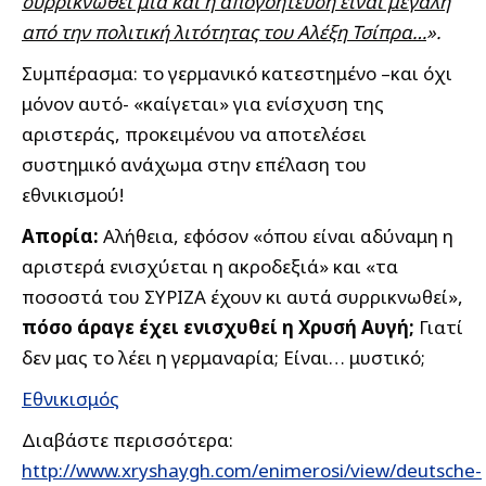
συρρικνωθεί μια και η απογοήτευση είναι μεγάλη
από την πολιτική λιτότητας του Αλέξη Τσίπρα…
».
Συμπέρασμα: το γερμανικό κατεστημένο –και όχι
μόνον αυτό- «καίγεται» για ενίσχυση της
αριστεράς, προκειμένου να αποτελέσει
συστημικό ανάχωμα στην επέλαση του
εθνικισμού!
Απορία:
Αλήθεια, εφόσον «όπου είναι αδύναμη η
αριστερά ενισχύεται η ακροδεξιά» και «τα
ποσοστά του ΣΥΡΙΖΑ έχουν κι αυτά συρρικνωθεί»,
πόσο άραγε έχει ενισχυθεί η Χρυσή Αυγή;
Γιατί
δεν μας το λέει η γερμαναρία; Είναι… μυστικό;
Εθνικισμός
Διαβάστε περισσότερα:
http://www.xryshaygh.com/enimerosi/view/deutsche-