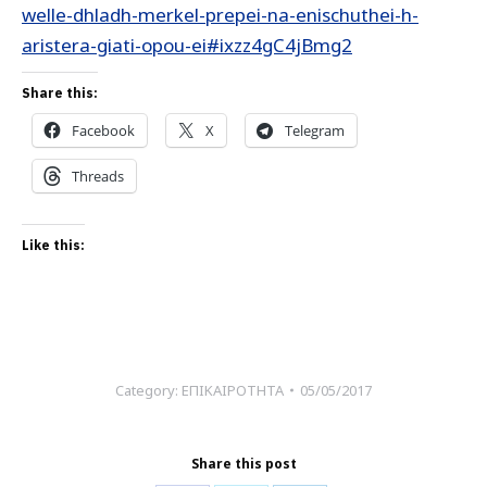
welle-dhladh-merkel-prepei-na-enischuthei-h-
aristera-giati-opou-ei#ixzz4gC4jBmg2
Share this:
Facebook
X
Telegram
Threads
Like this:
Category:
ΕΠΙΚΑΙΡΟΤΗΤΑ
05/05/2017
Share this post