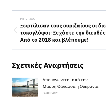
Post
PREVIOUS
navigation
Ξεφτίλισαν τους συριζαίους οι δι
τοκογλύφοι: Ξεχάστε την διευθέτ
Previous
Από το 2018 και βλέπουμε!
post:
Σχετικές Αναρτήσεις
Απομονώνεται από την
Μαύρη Θάλασσα η Ουκρανία
06/08/2026