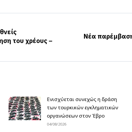
on
on
on
Facebook
X
LinkedIn
εθνείς
Νέα παρέμβαση
ηση του χρέους –
Next
post:
Ενισχύεται συνεχώς η δράση
των τουρκικών εγκληματικών
οργανώσεων στον Έβρο
04/08/2026