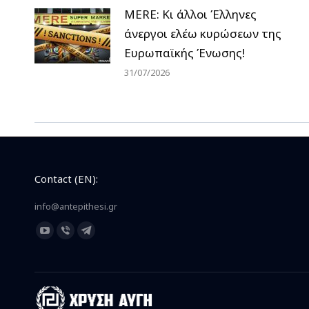
MERE: Κι άλλοι Έλληνες
άνεργοι ελέω κυρώσεων της
Ευρωπαϊκής Ένωσης!
31/07/2026
Contact (EN):
info@antepithesi.gr
Find us on:
YouTube
Viber
Telegram
page
page
page
opens
opens
opens
in
in
in