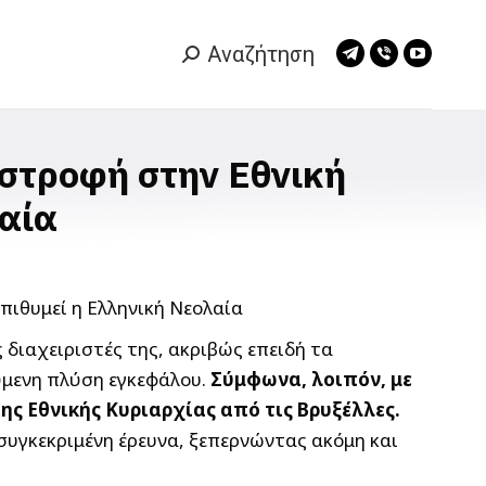
Αναζήτηση
Search:
Telegram
Viber
YouTub
page
page
page
opens
opens
opens
in
in
in
ιστροφή στην Εθνική
new
new
new
λαία
window
window
window
διαχειριστές της, ακριβώς επειδή τα
ύμενη πλύση εγκεφάλου.
Σύμφωνα, λοιπόν, με
ης Εθνικής Κυριαρχίας από τις Βρυξέλλες.
υγκεκριμένη έρευνα, ξεπερνώντας ακόμη και