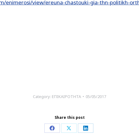
/enimerosi/view/ereuna-chastouki-gia-thn-politikh-orth
Category:
ΕΠΙΚΑΙΡΟΤΗΤΑ
05/05/2017
Share this post
Share
Share
Share