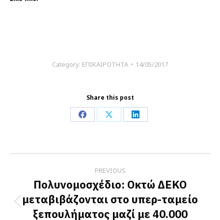
Category:
ΕΠΙΚΑΙΡΟΤΗΤΑ
14/05/2017
Share this post
Share
Share
Share
on
on
on
Facebook
X
LinkedIn
Post
PREVIOUS
navigation
Πολυνομοσχέδιο: Οκτώ ΔΕΚΟ
μεταβιβάζονται στο υπερ-ταμείο
Previous
ξεπουλήματος μαζί με 40.000