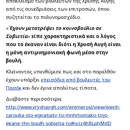
αποκλεισμό των βουλευτών της Χρυσής Αυγής
από τις συνεδριάσεις των επιτροπών, όπου
συζητείται το πολυνομοσχέδιο.
«
Έχουν μετατρέψει το κοινοβούλιο σε
Σοβιετία
»
είπε χαρακτηριστικά και ο λόγος
που το έκαναν είναι διότι η Χρυσή Αυγή είναι
η μόνη αντιμνημονιακή φωνή μέσα στην
βουλή.
Κλείνοντας υπενθύμισε πως και στο παρελθόν
έχουν υπάρξει
επεισόδια από βουλευτές του
Πασόκ
και δεν έγινε απολύτως τίποτα.
Διαβάστε περισσότερα:
http://www.xryshaygh.com/enimerosi/view/elenh-
zaroulia-sto-egnatiatv-to-mnhmoniako-tojo-
ekane-thn-boulh-sobietia-to#ixzz4hBLphMdD