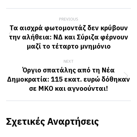
Facebook
X
LinkedIn
Post
PREVIOUS
navigation
Τα αισχρά φωτομοντάζ δεν κρύβουν
την αλήθεια: ΝΔ και Σύριζα φέρνουν
Previous
μαζί το τέταρτο μνημόνιο
post:
NEXT
Όργιο σπατάλης από τη Νέα
Δημοκρατία: 115 εκατ. ευρώ δόθηκαν
Next
σε ΜΚΟ και αγνοούνται!
post:
Σχετικές Αναρτήσεις