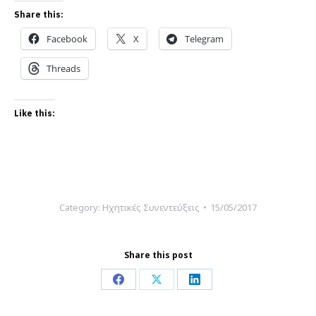
Share this:
Facebook
X
Telegram
Threads
Like this:
Category:
Ηχητικές Συνεντεύξεις
15/05/2017
Share this post
Share
Share
Share
on
on
on