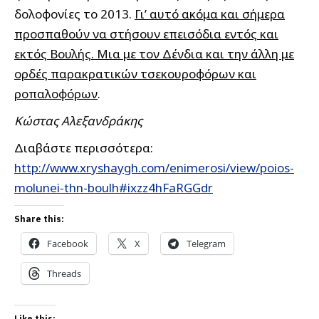
δολοφονίες το 2013.
Γι’ αυτό ακόμα και σήμερα
προσπαθούν να στήσουν επεισόδια εντός και
εκτός Βουλής. Μια με τον Δένδια και την άλλη με
ορδές παρακρατικών τσεκουροφόρων και
ροπαλοφόρων
.
Κώστας Αλεξανδράκης
Διαβάστε περισσότερα:
http://www.xryshaygh.com/enimerosi/view/poios-
molunei-thn-boulh#ixzz4hFaRGGdr
Share this:
Facebook
X
Telegram
Threads
Like this: