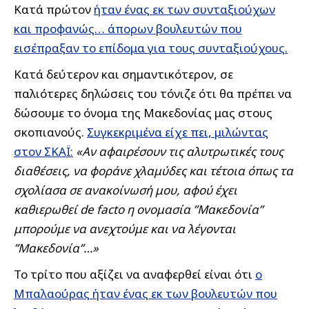
Κατά πρώτον
ήταν ένας εκ των συνταξιούχων
και προφανώς… άπορων βουλευτών που
εισέπραξαν το επίδομα για τους συνταξιούχους.
Κατά δεύτερον και σημαντικότερον, σε
παλιότερες δηλώσεις του τόνιζε ότι θα πρέπει να
δώσουμε το όνομα της Μακεδονίας μας στους
σκοπιανούς.
Συγκεκριμένα είχε πει, μιλώντας
στον ΣΚΑΪ:
«Αν αφαιρέσουν τις αλυτρωτικές τους
διαθέσεις, να φοράνε χλαμύδες και τέτοια όπως τα
σχολίασα σε ανακοίνωσή μου, αφού έχει
καθιερωθεί de facto η ονομασία ”Μακεδονία”
μπορούμε να ανεχτούμε και να λέγονται
”Μακεδονία”…»
Το τρίτο που αξίζει να αναφερθεί είναι ότι
ο
Μπαλαούρας ήταν ένας εκ των βουλευτών που