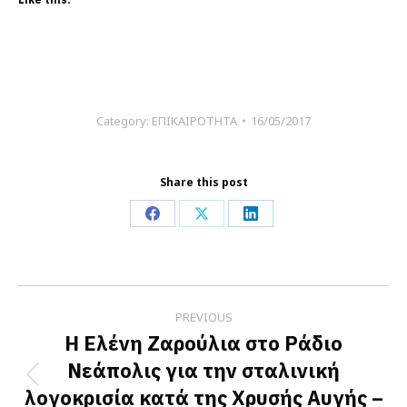
Category:
ΕΠΙΚΑΙΡΟΤΗΤΑ
16/05/2017
Share this post
Share
Share
Share
on
on
on
Facebook
X
LinkedIn
Post
PREVIOUS
navigation
Η Ελένη Ζαρούλια στο Ράδιο
Νεάπολις για την σταλινική
Previous
λογοκρισία κατά της Χρυσής Αυγής –