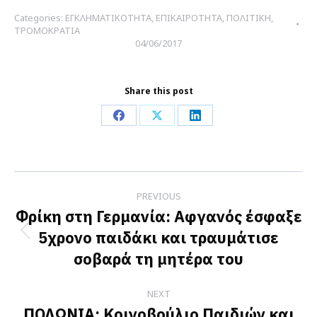
Categories:
ΕΓΚΛΗΜΑΤΙΚΟΤΗΤΑ
,
ΕΠΙΚΑΙΡΟΤΗΤΑ
,
ΠΟΛΙΤΙΚΗ
,
ΤΡΟΜΟΚΡΑΤΙΑ
04/06/2017
Share this post
Share
Share
Share
on
on
on
Facebook
X
LinkedIn
Post
PREVIOUS
navigation
Φρίκη στη Γερμανία: Αφγανός έσφαξε
5χρονο παιδάκι και τραυμάτισε
Previous
σοβαρά τη μητέρα του
post:
NEXT
ΠΟΛΩΝΙΑ: Κοινοβούλιο Παιδιών και