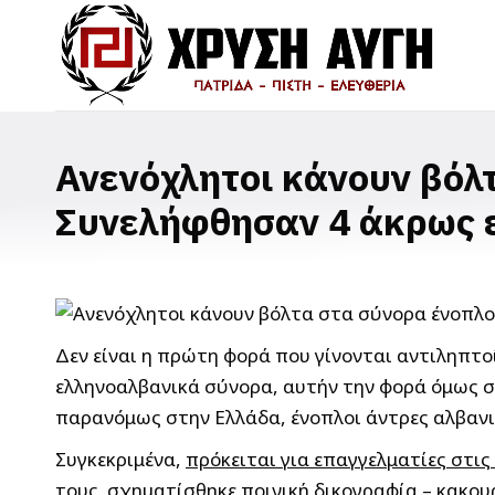
Ανενόχλητοι κάνουν βόλ
Συνελήφθησαν 4 άκρως ε
Δεν είναι η πρώτη φορά που γίνονται αντιληπτο
ελληνοαλβανικά σύνορα, αυτήν την φορά όμως σο
παρανόμως στην Ελλάδα, ένοπλοι άντρες αλβαν
Συγκεκριμένα,
πρόκειται για επαγγελματίες στις
τους σχηματίσθηκε ποινική δικογραφία – κακου