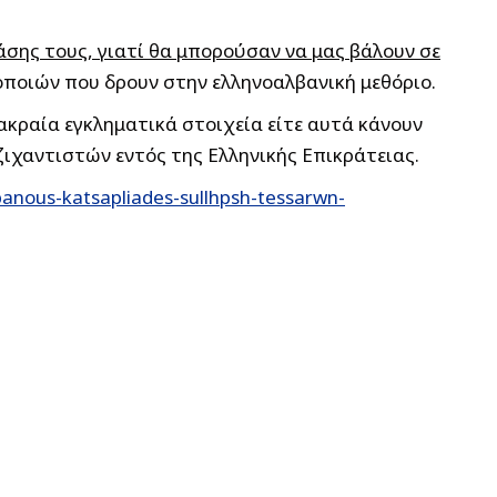
άσης τους, γιατί θα μπορούσαν να μας βάλουν σε
οποιών που δρουν στην ελληνοαλβανική μεθόριο.
ακραία εγκληματικά στοιχεία είτε αυτά κάνουν
ιχαντιστών εντός της Ελληνικής Επικράτειας.
anous-katsapliades-sullhpsh-tessarwn-