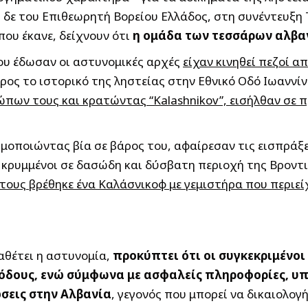
 δε του Επιθεωρητή Βορείου Ελλάδος, στη συνέντευξη 
που έκανε, δείχνουν ότι
η ομάδα των τεσσάρων αλβα
που έδωσαν οι αστυνομικές αρχές
είχαν κινηθεί πεζοί α
προς το ιστορικό της ληστείας στην Εθνικό Οδό Ιωαννί
ων τους και κρατώντας “Kalashnikov”, εισήλθαν σε 
σιμοποιώντας βία σε βάρος του, αφαίρεσαν τις εισπρά
ν κρυμμένοι σε δασώδη και δύσβατη περιοχή της Βροντ
τους βρέθηκε ένα Καλάσνικοφ με γεμιστήρα που περιείχ
αθέτει η αστυνομία,
προκύπτει ότι οι συγκεκριμένοι
ιόδους, ενώ σύμφωνα με ασφαλείς πληροφορίες, υπ
σεις στην Αλβανία
, γεγονός που μπορεί να δικαιολογ