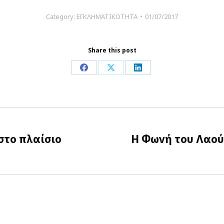
Category:
ΕΓΚΛΗΜΑΤΙΚΟΤΗΤΑ
01/07/2017
Share this post
Share
Share
Share
on
on
on
Facebook
X
LinkedIn
στο πλαίσιο
Η Φωνή του Λαού
Next
post: