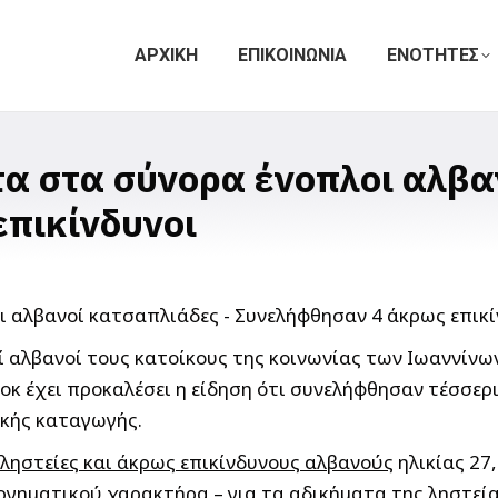
ΑΡΧΙΚΗ
ΕΠΙΚΟΙΝΩΝΙΑ
ΕΝΟΤΗΤΕΣ
τα στα σύνορα ένοπλοι αλβα
πικίνδυνοι
ί αλβανοί τους κατοίκους της κοινωνίας των Ιωαννίν
κ έχει προκαλέσει η είδηση ότι συνελήφθησαν τέσσερ
ικής καταγωγής.
 ληστείες και άκρως επικίνδυνους αλβανούς
ηλικίας 27,
ργηματικού χαρακτήρα – για τα αδικήματα της ληστεί