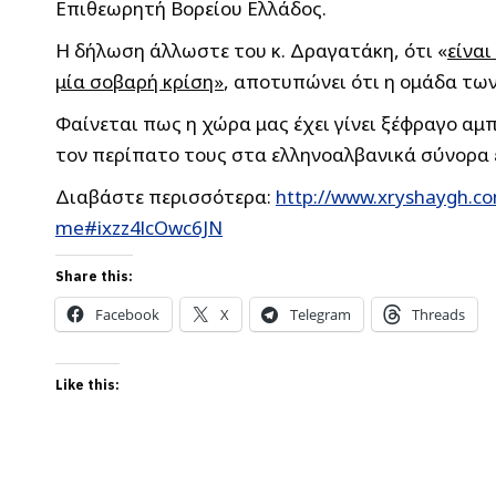
Επιθεωρητή Βορείου Ελλάδος.
Η δήλωση άλλωστε του κ. Δραγατάκη, ότι «
είνα
μία σοβαρή κρίση»
, αποτυπώνει ότι η ομάδα των
Φαίνεται πως η χώρα μας έχει γίνει ξέφραγο αμ
τον περίπατο τους στα ελληνοαλβανικά σύνορα ε
Διαβάστε περισσότερα:
http://www.xryshaygh.co
me#ixzz4lcOwc6JN
Share this:
Facebook
X
Telegram
Threads
Like this: