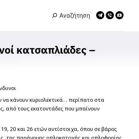
Αναζήτηση
Search:
Telegram
Viber
YouTub
page
page
page
opens
opens
opens
in
in
in
νοί κατσαπλιάδες –
new
new
new
window
window
window
ων να κάνουν κυριολεκτικά… περίπατο στα
ις, από τους εκατοντάδες που μπαίνουν
 19, 20 και 26 ετών αντίστοιχα, όπου σε βάρος
ας, της παράνομης οπλοκατοχής και οπλοφορίας