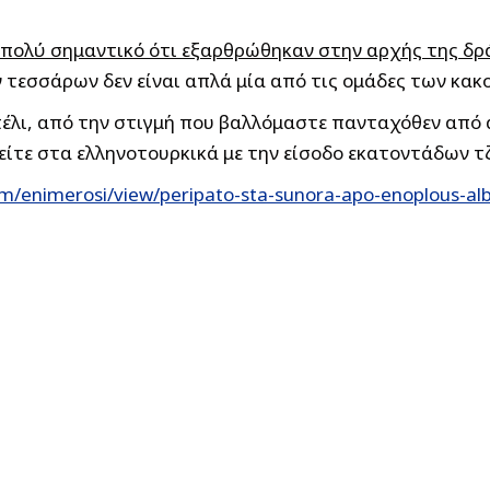
ι πολύ σημαντικό ότι εξαρθρώθηκαν στην αρχής της δρ
 τεσσάρων δεν είναι απλά μία από τις ομάδες των κακ
πέλι, από την στιγμή που βαλλόμαστε πανταχόθεν από 
ίτε στα ελληνοτουρκικά με την είσοδο εκατοντάδων τζ
m/enimerosi/view/peripato-sta-sunora-apo-enoplous-alb