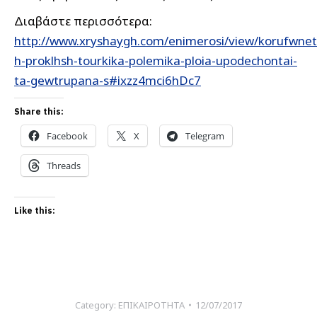
Διαβάστε περισσότερα:
http://www.xryshaygh.com/enimerosi/view/korufwnet
h-proklhsh-tourkika-polemika-ploia-upodechontai-
ta-gewtrupana-s#ixzz4mci6hDc7
Share this:
Facebook
X
Telegram
Threads
Like this:
Category:
ΕΠΙΚΑΙΡΟΤΗΤΑ
12/07/2017