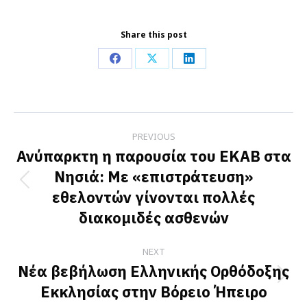
Share this post
Share
Share
Share
on
on
on
Facebook
X
LinkedIn
Post
PREVIOUS
navigation
Ανύπαρκτη η παρουσία του ΕΚΑΒ στα
Νησιά: Με «επιστράτευση»
Previous
εθελοντών γίνονται πολλές
post:
διακομιδές ασθενών
NEXT
Νέα βεβήλωση Ελληνικής Ορθόδοξης
Next
Εκκλησίας στην Βόρειο Ήπειρο
post: