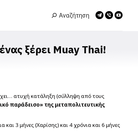
Αναζήτηση
Search:
Telegram
Viber
YouTub
page
page
page
opens
opens
opens
in
in
in
ένας ξέρει Muay Thai!
new
new
new
window
window
window
 έχει… ατυχή κατάληξη (σύλληψη από τους
ικό παράδεισο» της μεταπολιτευτικής
και 3 μήνες (Χαρίσης) και 4 χρόνια και 6 μήνες