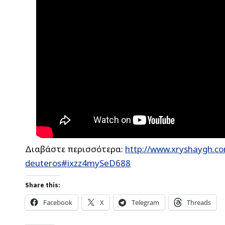
Διαβάστε περισσότερα:
http://www.xryshaygh.co
deuteros#ixzz4mySeD688
Share this:
Facebook
X
Telegram
Threads