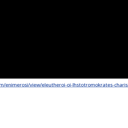
m/enimerosi/view/eleutheroi-oi-lhstotromokrates-chari