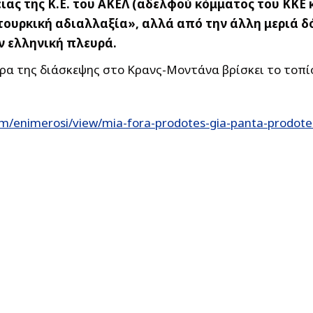
ιας της Κ.Ε. του ΑΚΕΛ (αδελφού κόμματος του ΚΚΕ 
τουρκική αδιαλλαξία», αλλά από την άλλη μεριά δ
ν ελληνική πλευρά.
ρα της διάσκεψης στο Κρανς-Μοντάνα βρίσκει το τοπ
/enimerosi/view/mia-fora-prodotes-gia-panta-prodotes-a