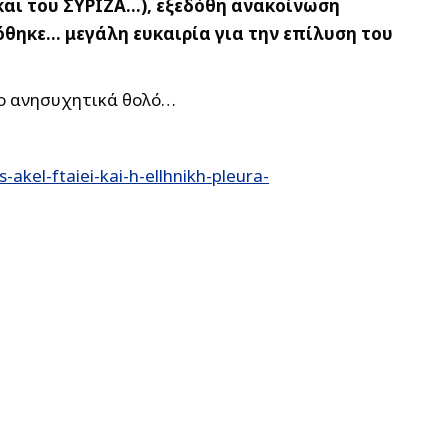
και του ΣΥΡΙΖΑ…), εξεδόθη ανακοίνωση
όθηκε… μεγάλη ευκαιρία για την επίλυση του
ίο ανησυχητικά θολό…
kel-ftaiei-kai-h-ellhnikh-pleura-