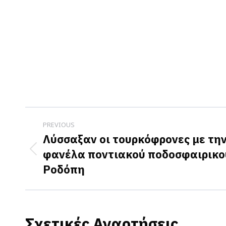
Post
PREVIOUS
navigation
Λύσσαξαν οι τουρκόφρονες με τη
φανέλα ποντιακού ποδοσφαιρικο
Previous
Ροδόπη
post:
Σχετικές Αναρτήσεις