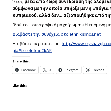
Έτσι,
μετά από 4ωρη συνεδρίαση της ολομέλε
σύμφωνα με την οποία υπήρξε μεν η «πάγια 
Κυπριακού, αλλά δεν… αξιοποιήθηκε από τη
Ιδού το… συντροφικό μαχαίρωμα: «Η επόμενη μέ
Διαβάστε την συνέχεια στο ethnikismos.net
Διαβάστε περισσότερα:
http://www.xryshaygh.com
gia#ixzz4nImeCkAR
Share this:
Facebook
X
Telegram
Threads
Like this: