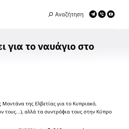
Αναζήτηση
Search:
Telegram
Viber
YouTub
page
page
page
opens
opens
opens
in
in
in
ι για το ναυάγιο στο
new
new
new
window
window
window
 Μοντάνα της Ελβετίας για το Κυπριακό,
ν τους…), αλλά τα συντρόφια τους στην Κύπρο