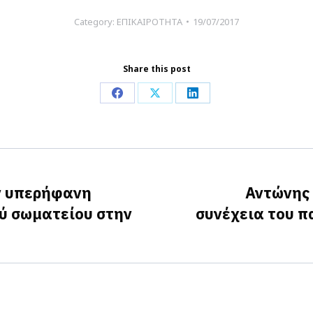
Category:
ΕΠΙΚΑΙΡΟΤΗΤΑ
19/07/2017
Share this post
Share
Share
Share
on
on
on
Facebook
X
LinkedIn
ν υπερήφανη
Αντώνης 
ύ σωματείου στην
συνέχεια του 
Next
post: