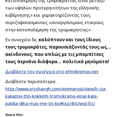
καταπολέμηση της τρομοκρατίας είναι μεταξύ
των υψηλών προτεραιοτήτων της ελληνικής
κυβέρνησης» και χαρακτηρίζοντας τους
συριζοψεκασμένους «συνεργάσιμους εταίρους
στην καταπολέμηση της τρομοκρατίας».
Εν συνεχεία δε,
καλύπτουν και τους ίδιους
τους τρομοκράτες, παρουσιάζοντάς τους ως…
ακίνδυνους, που απλώς με τις μπομπίτσες
τους περνάνε διάφορα… πολιτικά μηνύματα!
Διαβάστε την συνέχεια στο ethnikismos.net
Διαβάστε περισσότερα:
http://www.xryshaygh.com/enimerosi/view/h-cia-
kaluptei-thn-kokkinh-tromokratia-einai-kala-
paidia-dika-mas-me-tis-bo#ixzz4nUwgcJ5U
Share this: