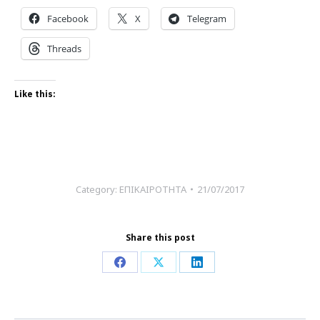
Facebook
X
Telegram
Threads
Like this:
Category:
ΕΠΙΚΑΙΡΟΤΗΤΑ
21/07/2017
Share this post
Share
Share
Share
on
on
on
Facebook
X
LinkedIn