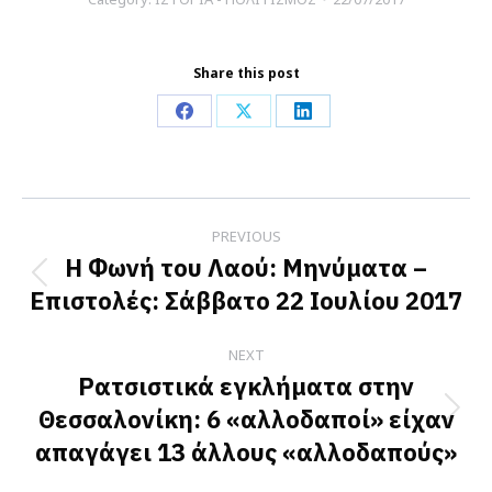
Share this post
Share
Share
Share
on
on
on
Facebook
X
LinkedIn
Post
PREVIOUS
navigation
Η Φωνή του Λαού: Μηνύματα –
Previous
Επιστολές: Σάββατο 22 Ιουλίου 2017
post:
NEXT
Ρατσιστικά εγκλήματα στην
Θεσσαλονίκη: 6 «αλλοδαποί» είχαν
Next
απαγάγει 13 άλλους «αλλοδαπούς»
post: